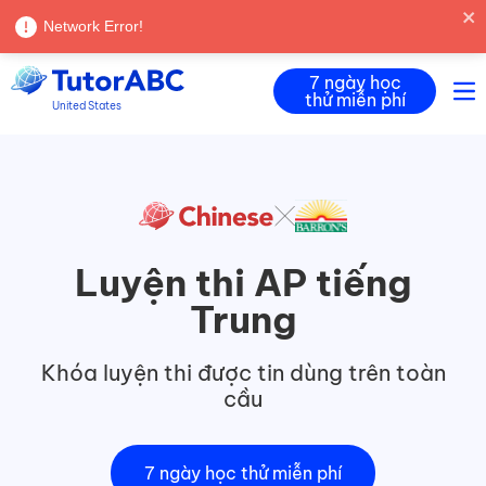
Language |
Tiếng Việt
Đăng nhập
Network Error!
7 ngày học
thử miễn phí
United States
Luyện thi AP tiếng
Trung
Khóa luyện thi được tin dùng trên toàn
cầu
7 ngày học thử miễn phí