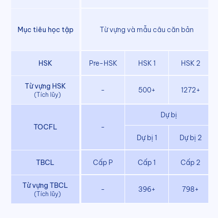
Mục tiêu học tập
Từ vựng và mẫu câu căn bản
HSK
Pre-HSK
HSK 1
HSK 2
Từ vựng HSK
-
500+
1272+
(
Tích lũy
)
Dự bị
TOCFL
-
Dự bị 1
Dự bị 2
TBCL
Cấp P
Cấp 1
Cấp 2
Từ vựng TBCL
-
396+
798+
(
Tích lũy
)