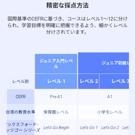
精密な採点方法
国際基準のCEFRに基づき、コースはレベル1～12に分け
られ、学習目標を明確に把握できるよう、細かくレベル
分けされています。
ジュニア入門レベ
ジュニア初級レベ
ル
レベル 1
レベル 2
レベル 3
レベル別
CEFR
Pre A1
A1
台湾の教育水準
保育園レベル
小学生レベル
オックスフォード-
Let's Go Begin
Let's Go 1
Let's Go 2
Let's G
レッツゴー シリーズ