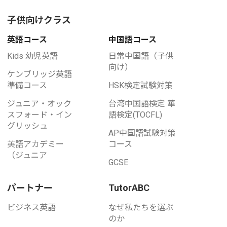
子供向けクラス
英語コース
中国語コース
Kids 幼児英語
日常中国語（子供
向け）
ケンブリッジ英語
準備コース
HSK検定試験対策
ジュニア・オック
台湾中国語検定 華
スフォード・イン
語検定(TOCFL)
グリッシュ
AP中国語試験対策
英語アカデミー
コース
（ジュニア
GCSE
パートナー
TutorABC
ビジネス英語
なぜ私たちを選ぶ
のか