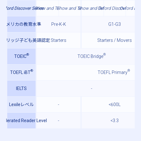
Oxford Discover Series
Show and Tell
Show and Tell
Show and Tell 3
Oxford Discover 1
Oxford Dis
アメリカの教育水準
Pre-K-K
G1-G3
ンブリッジ子ども英語認定
Starters
Starters / Movers
®
®
TOEIC
TOEIC Bridge
®
®
TOEFL iBT
TOEFL Primary
IELTS
-
Lexileレベル
-
<600L
ccelerated Reader Level
-
<3.3