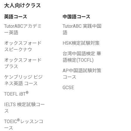
大人向けクラス
英語コース
中国語コース
TutorABCアカデミ
TutorABC 実践中国
ー英語
語
オックスフォード
HSK検定試験対策
スピークナウ
台湾中国語検定 華
オックスフォード
語検定(TOCFL)
プラス
AP中国語試験対策
ケンブリッジ ビジ
コース
ネス英語 コース
GCSE
®
TOEFL iBT
IELTS 検定試験コー
ス
®
TOEIC
レッスンコ
ース