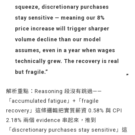
squeeze, discretionary purchases
stay sensitive — meaning our 8%
price increase will trigger sharper
volume decline than our model
assumes, even in a year when wages
technically grew. The recovery is real
but fragile.”
解析重點：Reasoning 段沒有跳過——
「accumulated fatigue」+「fragile
recovery」這條邏輯把實質薪資 0.58% 與 CPI
2.18% 兩個 evidence 串起來，推到
「discretionary purchases stay sensitive」這