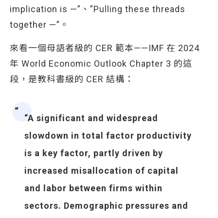
implication is —”、”Pulling these threads
together —”。
來看一個母語者級的 CER 範本——IMF 在 2024
年 World Economic Outlook Chapter 3 的這
段，是教科書級的 CER 結構：
“A significant and widespread
slowdown in total factor productivity
is a key factor, partly driven by
increased misallocation of capital
and labor between firms within
sectors. Demographic pressures and