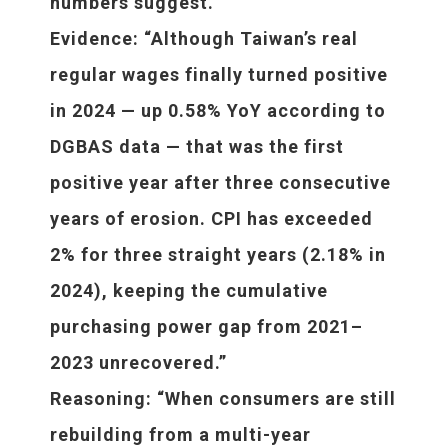
numbers suggest.”
Evidence
: “Although Taiwan’s real
regular wages finally turned positive
in 2024 — up 0.58% YoY according to
DGBAS data — that was the first
positive year after three consecutive
years of erosion. CPI has exceeded
2% for three straight years (2.18% in
2024), keeping the cumulative
purchasing power gap from 2021–
2023 unrecovered.”
Reasoning
: “When consumers are still
rebuilding from a multi-year