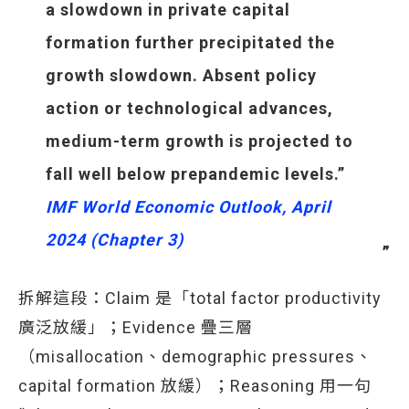
a slowdown in private capital
formation further precipitated the
growth slowdown. Absent policy
action or technological advances,
medium-term growth is projected to
fall well below prepandemic levels.”
IMF World Economic Outlook, April 
2024 (Chapter 3)
拆解這段：Claim 是「total factor productivity
廣泛放緩」；Evidence 疊三層
（misallocation、demographic pressures、
capital formation 放緩）；Reasoning 用一句