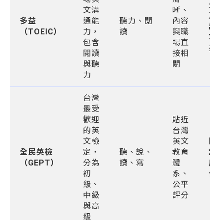
少
文溝
晰、
及
多益
通能
聽力、閱
內容
說
（TOEIC）
力，
讀
與職
寫
包含
場直
技
閱讀
接相
與聽
關
力
台灣
最受
歡迎
貼近
的英
台灣
文檢
英文
國
全民英檢
定，
聽、說、
教育
認
（GEPT）
分為
讀、寫
體
度
初
系、
低
級、
公平
中級
評分
與高
級