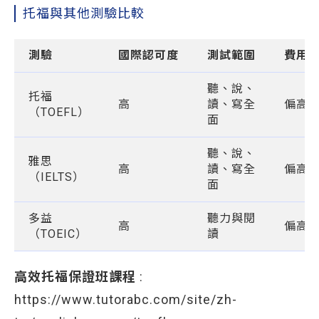
托福與其他測驗比較
測驗
國際認可度
測試範圍
費用
聽、說、
托福
高
讀、寫全
偏高
（TOEFL）
面
聽、說、
雅思
高
讀、寫全
偏高
（IELTS）
面
多益
聽力與閱
高
偏高
（TOEIC）
讀
高效托福保證班課程
:
https://www.tutorabc.com/site/zh-