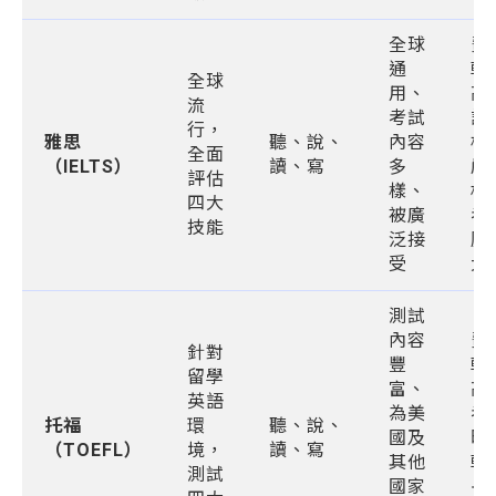
全球
費
通
較
全球
用、
高
流
考試
評
行，
雅思
聽、說、
內容
標
全面
（IELTS）
讀、寫
多
嚴
評估
樣、
格
四大
被廣
考
技能
泛接
壓
受
大
測試
內容
費
針對
豐
較
留學
富、
高
英語
為美
考
托福
環
聽、說、
國及
時
（TOEFL）
境，
讀、寫
其他
較
測試
國家
長