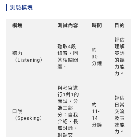
測驗模塊
模塊
測試內容
時間
目的
評估
聽取4段
理解
約
聽力
錄音，回
英語
30
（Listening）
答相關問
的聽
分鐘
題。
力能
力。
與考官進
行1對1的
評估
面試，分
約
日常
為三部
口說
11-
交流
分：自我
（Speaking）
14
及表
介紹、長
分鐘
達能
篇討論、
力。
對話交