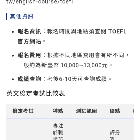
tw/english-course/toefl
其他資訊
報名資訊
：報名時間與地點須查閱
TOEFL
官方網站
。
報名費用
：根據不同地區費用會有所不同，
一般約為新臺幣 10,000~13,000元。
成績查詢
：考後6-10天可查詢成績。
英文檢定考試比較表
檢定考試
特點
測試範圍
優點
劣
專注
於職
評分
場英
清