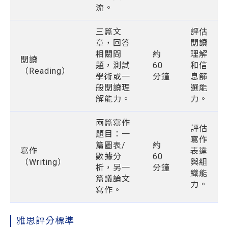
流。
三篇文
評估
章，回答
閱讀
相關問
約
理解
閱讀
題，測試
60
和信
（Reading）
學術或一
分鐘
息篩
般閱讀理
選能
解能力。
力。
兩篇寫作
評估
題目：一
寫作
篇圖表/
約
寫作
表達
數據分
60
（Writing）
與組
析，另一
分鐘
織能
篇議論文
力。
寫作。
雅思評分標準