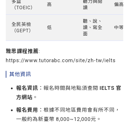
多益
聽力與閱
高
偏高
（TOEIC）
讀
聽、說、
全民英檢
低
讀、寫全
中等
（GEPT）
面
雅思課程推薦
:
https://www.tutorabc.com/site/zh-tw/ielts
其他資訊
報名資訊
：報名時間與地點須查閱
IELTS 官
方網站
。
報名費用
：根據不同地區費用會有所不同，
一般約為新臺幣 8,000~12,000元。