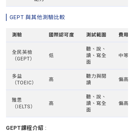
GEPT 與其他測驗比較
測驗
國際認可度
測試範圍
費用
聽、說、
全民英檢
低
讀、寫全
中等
（GEPT）
面
多益
聽力與閱
高
偏高
（TOEIC）
讀
聽、說、
雅思
高
讀、寫全
偏高
（IELTS）
面
GEPT課程介紹
: