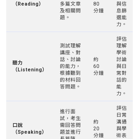
（Reading）
多篇文章
80
與信
及相關問
分鐘
息篩
題。
選能
力。
評估
測試理解
理解
講座、對
學術
話、討論
約
討論
聽力
的能力，
60
與日
（Listening）
根據聽到
分鐘
常對
的材料回
話的
答問題。
能
力。
評估
進行面
日常
試，考生
約
溝通
口說
需回答問
20
與學
（Speaking）
題並進行
分鐘
術表
長篇陳