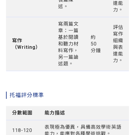
達能
述。
力。
寫兩篇文
評估
章：一篇
寫作
基於閱讀
約
寫作
組織
和聽力材
50
（Writing）
與表
料寫作，
分鐘
達能
另一篇論
力。
述題。
托福評分標準
分數範圍
能力描述
表現極為優異，具備高效學術英語
118-120
能力，能應對各種學術挑戰。