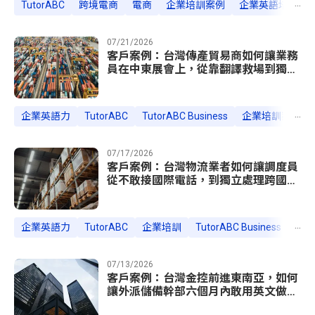
...
TutorABC
跨境電商
電商
企業培訓案例
企業英語培訓
07/21/2026
客戶案例：台灣傳產貿易商如何讓業務
員在中東展會上，從靠翻譯救場到獨立
談成訂單
...
企業英語力
TutorABC
TutorABC Business
企業培訓案例
07/17/2026
客戶案例：台灣物流業者如何讓調度員
從不敢接國際電話，到獨立處理跨國緊
急改單
...
企業英語力
TutorABC
企業培訓
TutorABC Business
企業
07/13/2026
客戶案例：台灣金控前進東南亞，如何
讓外派儲備幹部六個月內敢用英文做簡
報