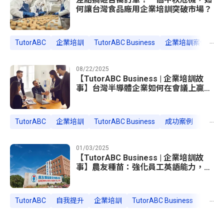
何讓台灣食品廠用企業培訓突破市場？
...
TutorABC
企業培訓
TutorABC Business
企業培訓案例
外
08/22/2025
【TutorABC Business | 企業培訓故
事】台灣半導體企業如何在會議上贏得
美國客戶的心
...
TutorABC
企業培訓
TutorABC Business
成功案例
半導體
01/03/2025
【TutorABC Business | 企業培訓故
事】農友種苗：強化員工英語能力，推
動全球業務發展
...
TutorABC
自我提升
企業培訓
TutorABC Business
企業培