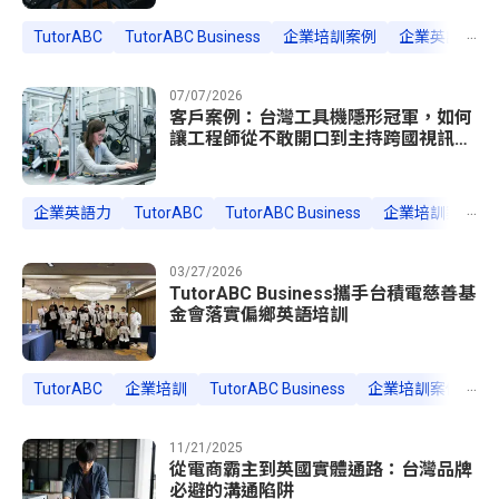
...
TutorABC
TutorABC Business
企業培訓案例
企業英語培訓
07/07/2026
客戶案例：台灣工具機隱形冠軍，如何
讓工程師從不敢開口到主持跨國視訊會
議
...
企業英語力
TutorABC
TutorABC Business
企業培訓案例
03/27/2026
TutorABC Business攜手台積電慈善基
金會落實偏鄉英語培訓
...
TutorABC
企業培訓
TutorABC Business
企業培訓案例
產
11/21/2025
從電商霸主到英國實體通路：台灣品牌
必避的溝通陷阱