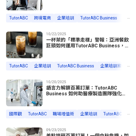
...
TutorABC
跨境電商
企業培訓
TutorABC Business
企業語
10/22/2025
一杯茶的「標準走樣」警報：亞洲餐飲
巨頭如何運用TutorABC Business，打
造全球服務零誤差？
...
TutorABC
企業培訓
TutorABC Business
企業培訓案例
跨
10/20/2025
語言力解鎖百萬訂單：TutorABC
Business 如何助醫療製造團隊強化專
業溝通，加速國際化？
...
國際觀
TutorABC
職場增值術
企業培訓
TutorABC Busine
09/23/2025
差點搞砸百萬訂單！一個中秋危機，如