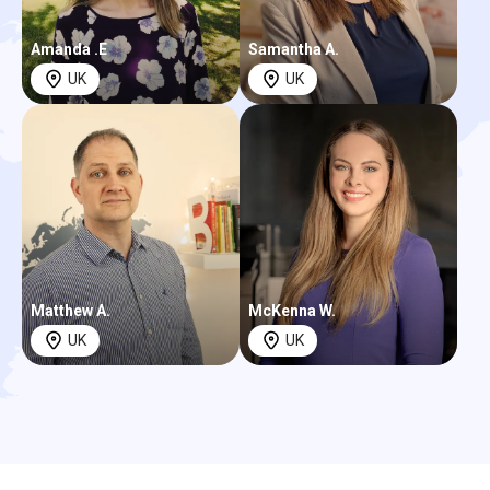
Amanda .E
Samantha A.
UK
UK
Matthew A.
McKenna W.
UK
UK