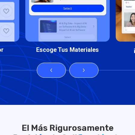
or
Escoge Tus Materiales