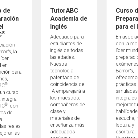
o de
TutorABC
Curso 
ración
Academia de
Prepara
el
Inglés
para el
®
C
Adecuado para
En asocia
estudiantes de
con la ma
ciación
inglés de todas
líder mund
ron's, la
las edades.
preparaci
íder
Nuestra
exámenes
l en
tecnología
Barron's,
ación para
patentada de
ofrecemo
es,
coincidencia de
prácticas
®
BC
IA emparejará a
simuladas
 un curso
los maestros,
integrales
 integral
compañeros de
mejorar t
®
IC
, con
clase y
habilidade
tas de
materiales de
escucha, h
a
enseñanza más
lectura y
das reales
adecuados
escritura.
jorar las