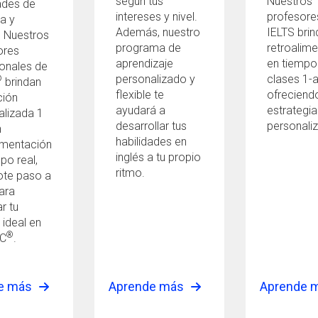
según tus
Nuestros
ades de
intereses y nivel.
profesore
a y
Además, nuestro
IELTS brin
. Nuestros
programa de
retroalim
ores
aprendizaje
en tiempo 
ionales de
personalizado y
clases 1-a
®
brindan
flexible te
ofreciend
ción
ayudará a
estrategia
alizada 1
desarrollar tus
personali
n
habilidades en
imentación
inglés a tu propio
po real,
ritmo.
ote paso a
ara
r tu
 ideal en
®
IC
.
e más
Aprende más
Aprende 