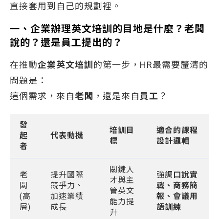
直接套用到自己的規劃裡。
一、企業辦理英文培訓的目地是什麼？老闆
說的？還是員工提出的？
在推動
企業英文培訓
的第一步，HR最需要釐清的
問題是：
這個需求，來自
老闆
，還是來自
員工
？
發
培訓目
適合的課程
起
代表動機
標
設計邏輯
者
關鍵人
老
提升國際
強調
口說實
才與主
闆
競爭力、
戰、商務簡
管英文
(高
加速業績
報、會議用
能力提
層)
成長
語訓練
升