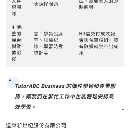
人客
症，需要真人的即
除課程問題
服團
時應對
隊
4. 完
整的
含：學員出席
HR需交付成效報
後台
率、測驗紀
告與預算核銷，沒
與數
錄、學習時數
有數據就說不出成
據追
統計等
果
蹤
TutorABC Business 的彈性學習和專業服
務，讓我們在繁忙工作中也能輕鬆安排高
效學習。
遠東新世紀股份有限公司