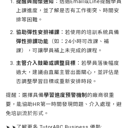
提醒與關懷通知
：透過Email或Line提醒學員
上課進度，並了解是否有工作衝突、時間安
排等困難。
協助彈性安排補課
：若使用的培訓系統具備
彈性排課功能
（如：24小時可改課、補
課），可讓學員補上未完成的課程。
主管介入鼓勵或調整目標
：若學員落後幅度
過大，建議由直屬主管出面關心，並評估是
否調整學習目標或重新安排時段。
提醒：選擇具備
學習進度預警機制
的廠商很重
要，能協助HR第一時間發現問題、介入處理，避
免培訓流於形式。
➤ ➤了解更多 TutorABC Business 優勢: