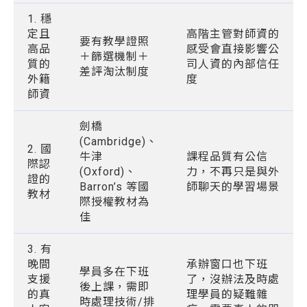
1. 穩
定且
高階主管對師資的
要有教學證照
高品
感受會直接影響公
＋篩選機制＋
質的
司人資的內部信任
差評淘汰制度
外籍
度
師資
劍橋
(Cambridge)、
2. 國
牛津
課程品質有公信
際認
(Oxford)、
力，不再只是與外
證的
Barron’s 等國
師聊天的學習場景
教材
際授權教材為
佳
3. 有
晚間
承辦窗口也下班
學員多在下班
支援
了，沒辦法及時處
後上課，需即
的真
理學員的疑難雜
時處理技術/排