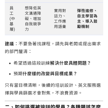
員
想降低英
實用對
彈性進修、
工
文溝通障
話力、
自主學習為
(中
礙、增加
工作應
主、導入鼓
基
自我競爭
用語彙
勵機制
層)
力
建議
：不要急著找課程，請先與老闆或提出需求
的部門釐清：
希望透過這段訓練
解決什麼具體問題？
預期
什麼樣的改變與目標成果？
只有當目標清晰，後續的培訓設計、英文服務選
擇與學員篩選才會對焦，不浪費資源。
二、如何挑選被培訓的學員？各職類該怎麼