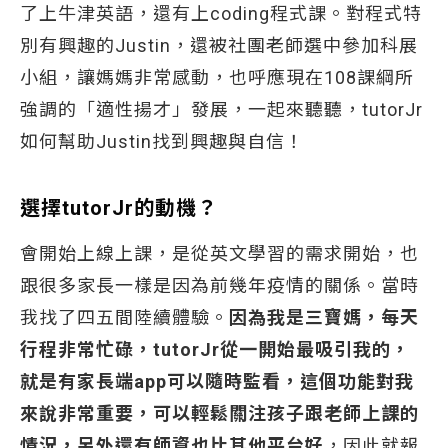
了上牛津英語，還有上coding程式課。對程式特
別有興趣的Justin，還被社團老師選中參加科展
小組，讓媽媽非常感動，也呼應現在108課綱所
強調的「適性揚才」發展，一起來聽聽，tutorJr
如何幫助Justin找到興趣與自信！
選擇
tutorJr
的動機？
會開始上線上課，是從英文學習的需求開始，也
跟很多家長一樣是因為前幾年疫情的關係。當時
我找了四五間陸續體驗。
因為我是三寶媽，每天
行程非常忙碌，
tutorJr
從一開始最吸引我的，
就是有家長端
app
可以隨時監看，這個功能對我
來說非常重要，可以輕鬆關注孩子跟老師上課的
情況，另外還有師資也比其他平台好
，因此就報