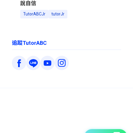
說自信
TutorABCJr
tutorJr
追蹤TutorABC