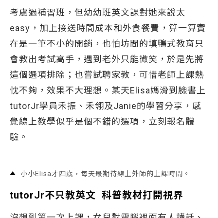
考慮過補習班，但幼幼班英文課對她來說太
easy，加上接送時間成本和外食餐費，算一算實
在是一筆不小的開銷，也怕坊間的填鴨式教育只
會教出考試高手，遇到老外只能微笑，於是先將
這個選項排除；也嘗試聘家教，可惜老師上課熱
忱不夠，效果不大理想。某天Elisa媽滑到臉書上
tutorJr學員禾振、禾翎及Janie的學習分享，感
覺線上教學似乎是個不錯的選項，立刻報名體
驗。
小小Elisa才四歲，每天最期待線上外師的上課時間。
tutorJr不只教英文 科普教材打開視界
沒想到第一次上課，女兒對電腦裡面有人講話、