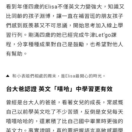
看到年僅四歲的Elisa不僅英文力變強大，知識又
比同齡的孩子淵博，讓一直在補習班的朋友孩子
們感到既羨慕又不可思議，開始思考加入線上學
習行列。剛滿四歲的她已經完成牛津Let’go課
程，分享種種成果對自己是鼓勵，也希望對他人
有幫助。
和小表姐們相處的周末，是Elisa最開心的時光。
台大爸認證 英文「嘻哈」中學習更有效
曾經是台大人的爸爸，看著女兒的成長，常感慨
自己以前學英文吃了不少苦頭，反倒是女兒每天
嘻嘻哈哈的，還累積了比自己國中畢業時更強的
英文力。事實證明，真的要把握語言高敏感期學