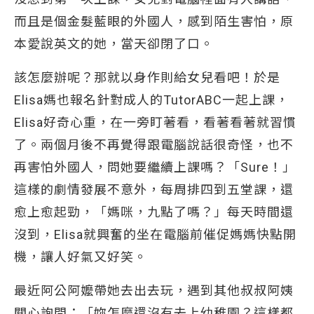
而且是個金髮藍眼的外國人，感到陌生害怕，原
本愛說英文的她，當天卻閉了口。
該怎麼辦呢？那就以身作則給女兒看吧！於是
Elisa媽也報名針對成人的TutorABC一起上課，
Elisa好奇心重，在一旁盯著看，看著看著就習慣
了。兩個月後不再覺得跟電腦說話很奇怪，也不
再害怕外國人，問她要繼續上課嗎？「Sure！」
這樣的劇情發展不意外，每周排四到五堂課，還
愈上愈起勁，「媽咪，九點了嗎？」每天時間還
沒到，Elisa就興奮的坐在電腦前催促媽媽快點開
機，讓人好氣又好笑。
最近阿公阿嬤帶她去出去玩，遇到其他叔叔阿姨
關心詢問：「妳怎麼還沒有去上幼稚園？這樣都