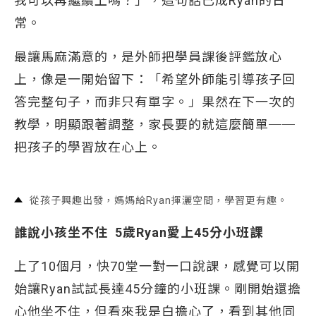
我可以再繼續上嗎？」，這句話已成Ryan的日
常。
最讓馬麻滿意的，是外師把學員課後評鑑放心
上，像是一開始留下：「希望外師能引導孩子回
答完整句子，而非只有單字。」果然在下一次的
教學，明顯跟著調整，家長要的就這麼簡單──
把孩子的學習放在心上。
從孩子興趣出發，媽媽給Ryan揮灑空間，學習更有趣。
誰說小孩坐不住 5歲Ryan愛上45分小班課
上了10個月，快70堂一對一口說課，感覺可以開
始讓Ryan試試長達45分鐘的小班課。剛開始還擔
心他坐不住，但看來我是白擔心了，看到其他同