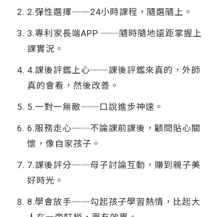
2.彈性選擇──24小時課程，隨選隨上。
3.專利家長端APP ──隨時隨地遠距掌握上
課實況。
4.課後評鑑上心──課後評鑑來真的，外師
真的會看，然後改善。
5.一對一無敵──口說進步神速。
6.服務走心──不論課前課後，顧問貼心關
懷，像自家孩子。
7.課後評分──母子討論互動，賺到親子美
好時光。
8.學會放手──勾起孩子學習熱情，比起大