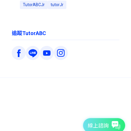
TutorABCJr
tutorJr
追蹤TutorABC
線上諮詢