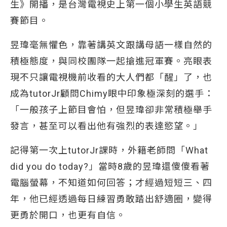
生》開播，是台灣電視史上第一個小學生英語競
賽節目。
昱瑋毫無懼色，靠著講英文跟講母語一樣自然的
積極態度，與同校團隊一起搶進冠軍賽。亮眼表
現不只讓電視機前收看的大人們都「醒」了，也
成為tutorJr顧問Chimy眼中印象極深刻的選手：
「一般孩子上節目會怕，但昱瑋卻非常積極舉手
發言，甚至可以看出他有強烈的表達慾望。」
記得第一次上tutorJr課時，外籍老師問「What
did you do today?」當時8歲的昱瑋還傻傻看著
電腦螢幕，不知道如何回答；才經過短短三、四
年，他已經透過每日練習勇敢踏出舒適圈，變得
更勇於開口，也更有自信。