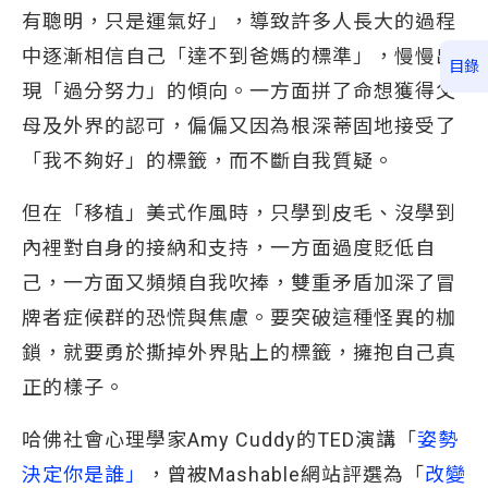
有聰明，只是運氣好」，導致許多人長大的過程
中逐漸相信自己「達不到爸媽的標準」，慢慢出
目錄
現「過分努力」的傾向。一方面拼了命想獲得父
母及外界的認可，偏偏又因為根深蒂固地接受了
「我不夠好」的標籤，而不斷自我質疑。
但在「移植」美式作風時，只學到皮毛、沒學到
內裡對自身的接納和支持，一方面過度貶低自
己，一方面又頻頻自我吹捧，雙重矛盾加深了冒
牌者症候群的恐慌與焦慮。要突破這種怪異的枷
鎖，就要勇於撕掉外界貼上的標籤，擁抱自己真
正的樣子。
哈佛社會心理學家Amy Cuddy的TED演講「
姿勢
決定你是誰」
，曾被Mashable網站評選為「
改變