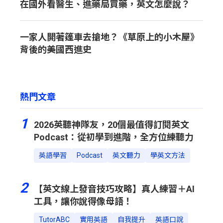
在國外看醫生、進藥局買藥，英文怎麼說？
一家人開著篷車去搶地？《草原上的小木屋》
背後的美國西進史
熱門文章
1
2026英聽神隊友，20個最值得訂閱英文
Podcast：從初學到進階，全方位練聽力
英語學習
Podcast
英文聽力
學英文方法
2
【英文線上發音技巧攻略】真人練習＋AI
工具，讓你說得像母語！
TutorABC
實用英語
自我提升
英語口說