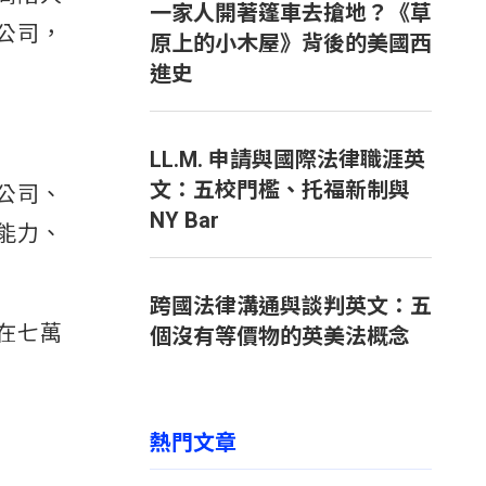
一家人開著篷車去搶地？《草
公司，
原上的小木屋》背後的美國西
進史
LL.M. 申請與國際法律職涯英
文：五校門檻、托福新制與
公司、
NY Bar
能力、
跨國法律溝通與談判英文：五
在七萬
個沒有等價物的英美法概念
熱門文章