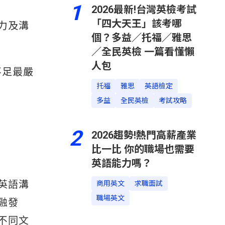
1
2026最新!台灣英檢考試
「四大天王」該考哪
力及溝
個？多益／托福／雅思
／全民英檢 一篇看懂懶
人包
不足最嚴
托福
雅思
英語檢定
多益
全民英檢
考試攻略
2
2026趨勢!熱門高薪產業
比一比 你的職場也需要
英語能力嗎？
英語溝
商用英文
求職面試
職場英文
融發
不同文