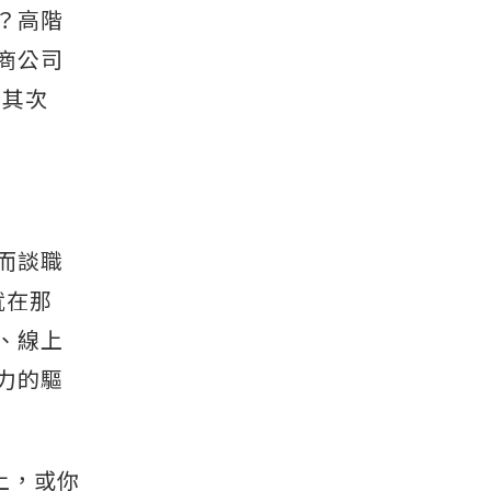
？高階
商公司
在其次
而談職
就在那
、線上
力的驅
上，或你