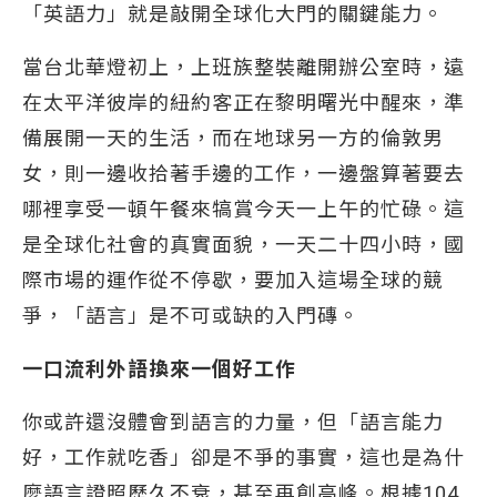
「英語力」就是敲開全球化大門的關鍵能力。
當台北華燈初上，上班族整裝離開辦公室時，遠
在太平洋彼岸的紐約客正在黎明曙光中醒來，準
備展開一天的生活，而在地球另一方的倫敦男
女，則一邊收拾著手邊的工作，一邊盤算著要去
哪裡享受一頓午餐來犒賞今天一上午的忙碌。這
是全球化社會的真實面貌，一天二十四小時，國
際市場的運作從不停歇，要加入這場全球的競
爭，「語言」是不可或缺的入門磚。
一口流利外語換來一個好工作
你或許還沒體會到語言的力量，但「語言能力
好，工作就吃香」卻是不爭的事實，這也是為什
麼語言證照歷久不衰，甚至再創高峰。根據104