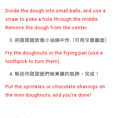
Divide the dough into small balls, and use a
straw to poke a hole through the middle.
Remove the dough from the center.
把甜甜圈放進小油鍋中炸（可用牙籤翻面）
Fry the doughnuts in the frying pan (use a
toothpick to turn them).
幫迷你甜甜圈們做美麗的裝飾，完成！
Put the sprinkles or chocolate shavings on
the mini doughnuts, and you’re done!