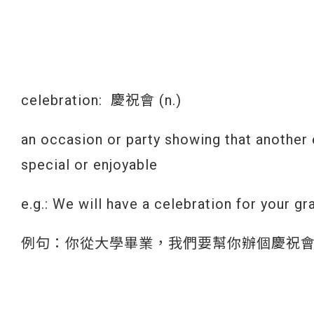
celebration: 慶祝會 (n.)
an occasion or party showing that another
special or enjoyable
e.g.: We will have a celebration for your g
例句：你從大學畢業，我們要幫你辦個慶祝