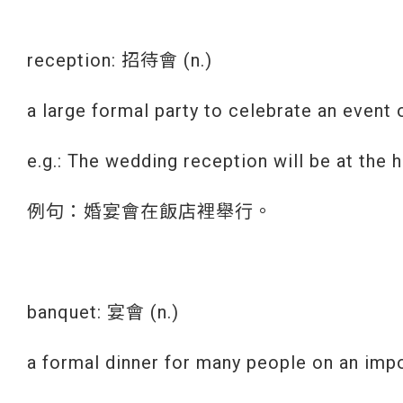
reception: 招待會 (n.)
a large formal party to celebrate an even
e.g.: The wedding reception will be at the h
例句：婚宴會在飯店裡舉行。
banquet: 宴會 (n.)
a formal dinner for many people on an imp