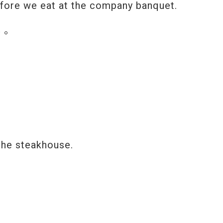
before we eat at the company banquet.
話。
 the steakhouse.