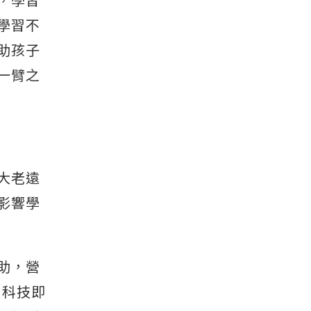
，學習
學習不
助孩子
一臂之
大老遠
影響學
助，營
I科技即