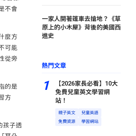
是不會
一家人開著篷車去搶地？《草
原上的小木屋》背後的美國西
進史
什麼方
不可能
性從旁
熱門文章
1
【2026家長必看】10大
）指的是
免費兒童英文學習網
習方
站！
親子英文
兒童英語
免費資源
學習網站
的孩子透