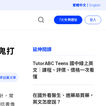
|
English
7天免費體驗
登入
鬼打
延伸閱讀
TutorABC Teens 國中線上英
文｜課程、評價、價格一次看
懂
享這篇文章
在國外看醫生、進藥局買藥，
針，常
英文怎麼說？
「唸書像