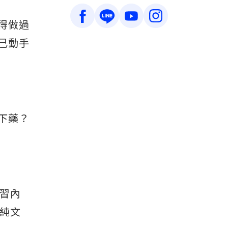
得做過
己動手
下藥？
習內
純文