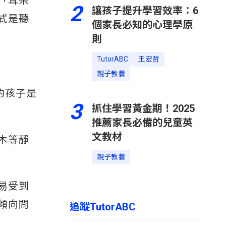
「耳朵
2
讓孩子提升學習效率：6
式是聽
個家長必知的心理學原
則
TutorABC
王宏哲
親子教養
的孩子是
3
抓住學習黃金期！2025
推薦家長必備的兒童英
文教材
木等靜
親子教養
易受到
傾向問
追蹤TutorABC