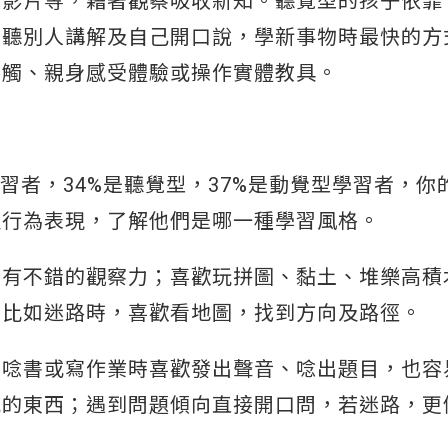
、影片等，藉著觀察吸收新知。聽覺型的孩子依靠
，聽別人講解及自己開口說，學新事物時最快的方
接觸、親身感受體驗或操作實體教具。
習者，34%是聽覺型，37%是動覺型學習者，你
及行為表現，了解他們是哪一種學習風格。
，有不錯的觀察力；喜歡玩拼圖、黏土、堆樂高積
，比如迷路時，喜歡看地圖，找到方向及路徑。
；唸書或寫作業時喜歡發出聲音、唸出題目，也容
感的東西；遇到問題傾向直接開口問，若迷路，更