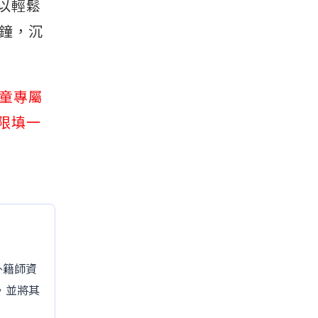
以輕鬆
鐘，沉
兒童專屬
限填一
的外籍師資
，並將其