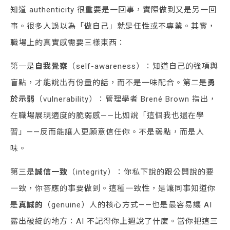
知道 authenticity 很重要是一回事，實際做到又是另一回
事。很多人誤以為「做自己」就是任性或不專業。其實，
職場上的真實感需要三樣東西：
第一是
自我覺察
（self-awareness）：知道自己的強項與
盲點，才能說出有份量的話，而不是一味配合。第二是
勇
於示弱
（vulnerability）：管理學者 Brené Brown 指出，
在職場展現適度的脆弱感——比如說「這個我也還在學
習」——反而能讓人更願意信任你。不是弱點，而是人
味。
第三是
誠信一致
（integrity）：你私下說的跟公開說的要
一致，你答應的事要做到。這種一致性，是讓同事知道你
是
真誠的
（genuine）人的核心方式——也是最容易讓 AI
露出破綻的地方：AI 不記得你上週說了什麼。當你把這三