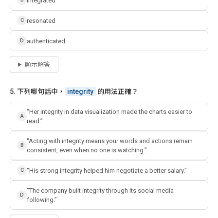
integrated
resonated
C
authenticated
D
顯示解答
5. 下列哪句話中，
integrity
的用法正確？
“Her integrity in data visualization made the charts easier to
A
read.”
“Acting with integrity means your words and actions remain
B
consistent, even when no one is watching.”
“His strong integrity helped him negotiate a better salary.”
C
“The company built integrity through its social media
D
following.”