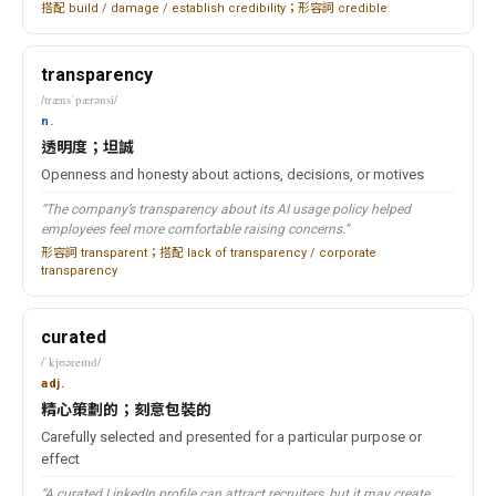
搭配 build / damage / establish credibility；形容詞 credible
transparency
/trænsˈpærənsi/
n.
透明度；坦誠
Openness and honesty about actions, decisions, or motives
“The company’s transparency about its AI usage policy helped
employees feel more comfortable raising concerns.”
形容詞 transparent；搭配 lack of transparency / corporate
transparency
curated
/ˈkjʊəreɪtɪd/
adj.
精心策劃的；刻意包裝的
Carefully selected and presented for a particular purpose or
effect
“A curated LinkedIn profile can attract recruiters, but it may create