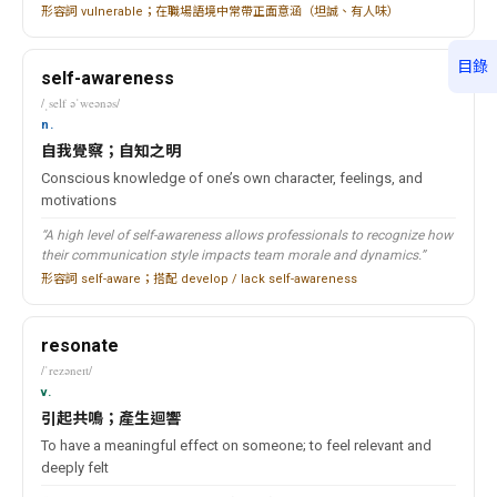
形容詞 vulnerable；在職場語境中常帶正面意涵（坦誠、有人味）
目錄
self-awareness
/ˌself əˈweənəs/
n.
自我覺察；自知之明
Conscious knowledge of one’s own character, feelings, and
motivations
“A high level of self-awareness allows professionals to recognize how
their communication style impacts team morale and dynamics.”
形容詞 self-aware；搭配 develop / lack self-awareness
resonate
/ˈrezəneɪt/
v.
引起共鳴；產生迴響
To have a meaningful effect on someone; to feel relevant and
deeply felt