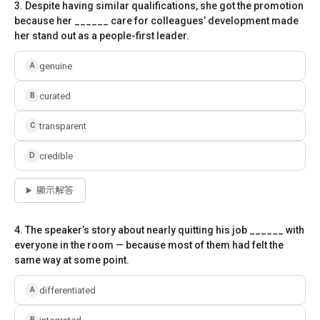
3. Despite having similar qualifications, she got the promotion
because her ______ care for colleagues’ development made
her stand out as a people-first leader.
genuine
A
curated
B
transparent
C
credible
D
顯示解答
4. The speaker’s story about nearly quitting his job ______ with
everyone in the room — because most of them had felt the
same way at some point.
differentiated
A
B