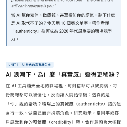
presentations, and even mimic your tone — the one thing it
still can’t replicate is you.”
當 AI 幫你寫信、做簡報、甚至模仿你的語氣，剩下什麼
是 AI 取代不了的？今天用 10 個英文單字，帶你看懂
「authenticity」為何成為 2020 年代最重要的職場競爭
力。
UNIT 1 · AI 時代的真實感危機
AI 浪潮下，為什麼「真實感」變得更稀缺？
在 AI 工具鋪天蓋地的職場裡，每封信都可以被潤稿、每
份簡報都可以被優化，反而讓人開始懷疑：這真的是
「你」說的話嗎？職場上的
真誠感
（authenticity）指的是
言行一致、做自己而非扮演角色。研究顯示，當同事或客
戶感受到你的
可信度
（credibility）時，合作意願會大幅提