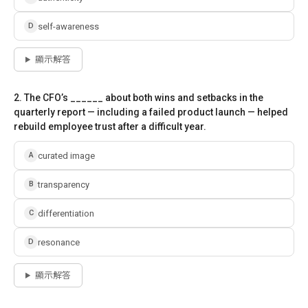
self-awareness
D
顯示解答
2. The CFO’s ______ about both wins and setbacks in the
quarterly report — including a failed product launch — helped
rebuild employee trust after a difficult year.
curated image
A
transparency
B
differentiation
C
resonance
D
顯示解答