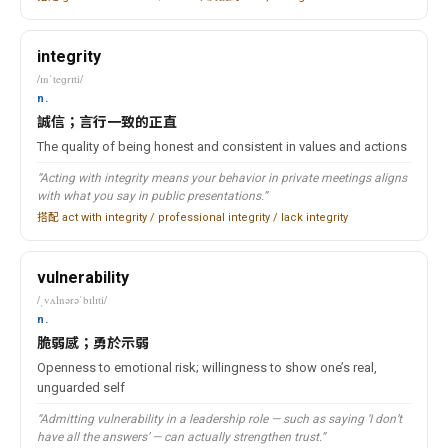
integrity
/ɪnˈteɡrɪti/
n.
誠信；言行一致的正直
The quality of being honest and consistent in values and actions
“Acting with integrity means your behavior in private meetings aligns
with what you say in public presentations.”
搭配 act with integrity / professional integrity / lack integrity
vulnerability
/ˌvʌlnərəˈbɪlɪti/
n.
脆弱感；勇於示弱
Openness to emotional risk; willingness to show one’s real,
unguarded self
“Admitting vulnerability in a leadership role — such as saying ‘I don’t
have all the answers’ — can actually strengthen trust.”