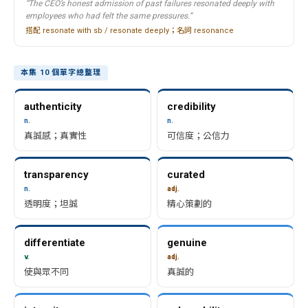
“The CEO’s honest admission of past failures resonated deeply with
employees who had felt the same pressures.”
搭配 resonate with sb / resonate deeply；名詞 resonance
本集 10 個單字總整理
authenticity
credibility
n.
n.
真誠感；真實性
可信度；公信力
transparency
curated
n.
adj.
透明度；坦誠
精心策劃的
differentiate
genuine
v.
adj.
使與眾不同
真誠的