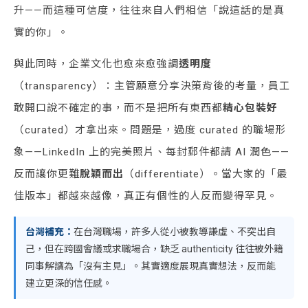
升——而這種可信度，往往來自人們相信「說這話的是真
實的你」。
與此同時，企業文化也愈來愈強調
透明度
（transparency）：主管願意分享決策背後的考量，員工
敢開口說不確定的事，而不是把所有東西都
精心包裝好
（curated）才拿出來。問題是，過度 curated 的職場形
象——LinkedIn 上的完美照片、每封郵件都請 AI 潤色——
反而讓你更難
脫穎而出
（differentiate）。當大家的「最
佳版本」都越來越像，真正有個性的人反而變得罕見。
台灣補充：
在台灣職場，許多人從小被教導謙虛、不突出自
己，但在跨國會議或求職場合，缺乏 authenticity 往往被外籍
同事解讀為「沒有主見」。其實適度展現真實想法，反而能
建立更深的信任感。