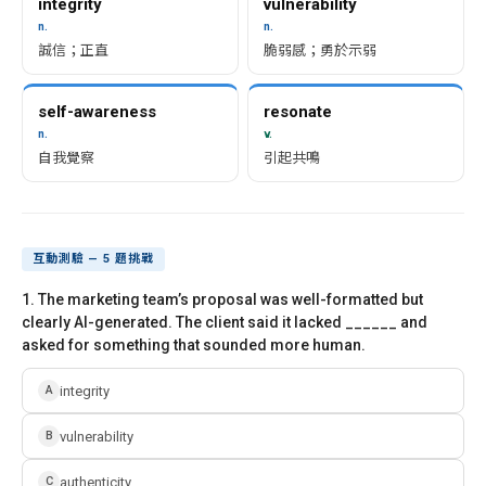
integrity
vulnerability
n.
n.
誠信；正直
脆弱感；勇於示弱
self-awareness
resonate
n.
v.
自我覺察
引起共鳴
互動測驗 — 5 題挑戰
1. The marketing team’s proposal was well-formatted but
clearly AI-generated. The client said it lacked ______ and
asked for something that sounded more human.
integrity
A
vulnerability
B
authenticity
C