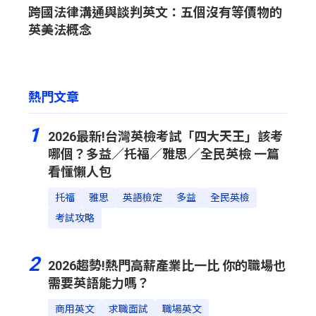
跨國法律溝通與談判英文：五個沒有等價物的
英美法概念
熱門文章
1
2026最新!台灣英檢考試「四大天王」該考
哪個？多益／托福／雅思／全民英檢 一篇
看懂懶人包
托福
雅思
英語檢定
多益
全民英檢
考試攻略
2
2026趨勢!熱門高薪產業比一比 你的職場也
需要英語能力嗎？
商用英文
求職面試
職場英文