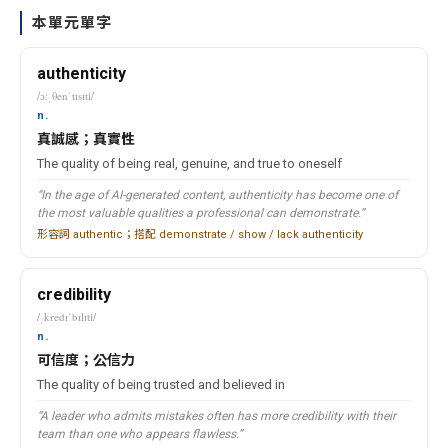
本單元單字
authenticity
/ɔːˌθenˈtɪsɪti/
n.
真誠感；真實性
The quality of being real, genuine, and true to oneself
“In the age of AI-generated content, authenticity has become one of
the most valuable qualities a professional can demonstrate.”
形容詞 authentic；搭配 demonstrate / show / lack authenticity
credibility
/ˌkredɪˈbɪlɪti/
n.
可信度；公信力
The quality of being trusted and believed in
“A leader who admits mistakes often has more credibility with their
team than one who appears flawless.”