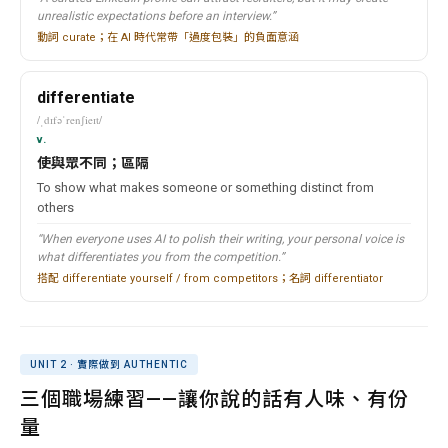
unrealistic expectations before an interview.”
動詞 curate；在 AI 時代常帶「過度包裝」的負面意涵
differentiate
/ˌdɪfəˈrenʃieɪt/
v.
使與眾不同；區隔
To show what makes someone or something distinct from
others
“When everyone uses AI to polish their writing, your personal voice is
what differentiates you from the competition.”
搭配 differentiate yourself / from competitors；名詞 differentiator
UNIT 2 · 實際做到 AUTHENTIC
三個職場練習——讓你說的話有人味、有份
量