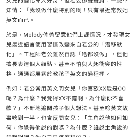
女兒的變化令人好奇，但老公卻聳聳肩，一臉不
知情：「我沒做什麼特別的啊！只有最近常教她
英文而已。」
於是，Melody偷偷留意他們上課情況，才發現女
兒最近語言使用習慣改變來自老公的「潛移默
化」。工程師老公雖然自認「啥都沒做」，但他
擅長表達個人觀點、甚至不怕與人起衝突的性
格，通通都展露於教孩子英文的過程裡。
例如：老公常用英文問女兒「你喜歡XX還是OO
呢？為什麼？我覺得XX不錯啊，為什麼你不喜
歡？」不斷地追問孩子個人想法。甚至唸英文故
事唸到一半，也會反問女兒：「主角說他如何如
何，你覺得他說的對嗎？為什麼？誰說主角說的