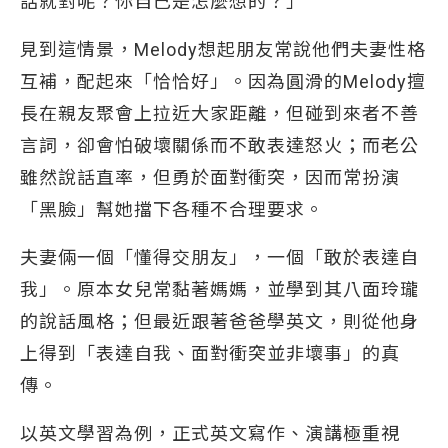
話就對呢？你自己是怎麼想的？」
見到這情景，Melody想起朋友常說他們夫妻性格
互補，配起來「恰恰好」。因為圓滑的Melody擅
長在親友聚會上拉近大家距離，但碰到來者不善
言詞，卻會怕破壞關係而不敢表達怒火；而老公
雖然說話直率，但勇於面對衝突，因而常扮演
「黑臉」幫她擋下各種不合理要求。
夫妻倆一個「懂得交朋友」，一個「敢於表達自
我」。原本女兒常黏著媽媽，並學到其八面玲瓏
的說話風格；但最近跟著爸爸學英文，則從他身
上得到「表達自我、面對衝突並非壞事」的真
傳。
以英文學習為例，正式英文寫作、演講極重視