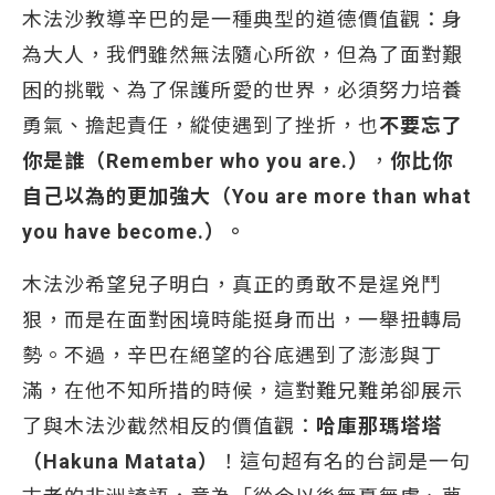
木法沙教導辛巴的是一種典型的道德價值觀：身
為大人，我們雖然無法隨心所欲，但為了面對艱
困的挑戰、為了保護所愛的世界，必須努力培養
勇氣、擔起責任，縱使遇到了挫折，也
不要忘了
你是誰（Remember who you are.）
，
你比你
自己以為的更加強大（You are more than what
you have become.）。
木法沙希望兒子明白，真正的勇敢不是逞兇鬥
狠，而是在面對困境時能挺身而出，一舉扭轉局
勢。不過，辛巴在絕望的谷底遇到了澎澎與丁
滿，在他不知所措的時候，這對難兄難弟卻展示
了與木法沙截然相反的價值觀：
哈庫那瑪塔塔
（Hakuna Matata）
！這句超有名的台詞是一句