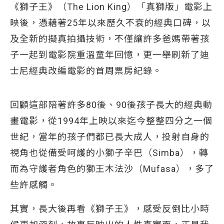
《獅子王》（The Lion King）「真獅版」電影上
映後，憑藉著25年以來歷久不衰的經典口碑，以
及全新的擬真拍攝技術，不僅讓許多爸媽帶著孩
子一起到電影院重溫童年回憶，更一舉刷新了迪
士尼經典改編電影的首周票房紀錄。
回顧這部陪著許多80後、90後孩子長大的經典動
畫電影，從1994年上映以來迄今整整四分之一個
世紀，當年的孩子們都已長大成人，投射自身的
視角也從備受呵護的小獅子辛巴（Simba），轉
而為守護者角色的獅王木法沙（Mufasa），多了
些許感觸。
其實，長大後再看《獅子王》，感受反倒比小時