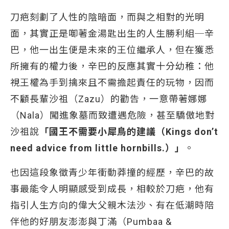
刀疤刻劃了人性的陰暗面，而與之相對的光明
面，其實正是啣著金湯匙出生的人生勝利組─辛
巴，他一出生便是未來的王位繼承人，但在獲悉
所擁有的權力後，辛巴的反應其實十分幼稚：他
視王權為手到擒來且不需擔起責任的玩物，因而
不顧長輩沙祖（Zazu）的勸告，一意帶著娜娜
（Nala）闖進象墓而致遭遇危險，甚至驕傲地對
沙祖說
「國王不需要小犀鳥的建議（Kings don’t
need advice from little hornbills.）」
。
也因這段象徵青少年衝動莽撞的經歷，辛巴的故
事最能令人明顯感受到成長，相較於刀疤，他有
指引人生方向的偉大父親木法沙、有在低潮時陪
伴他的好朋友澎澎與丁滿（Pumbaa &