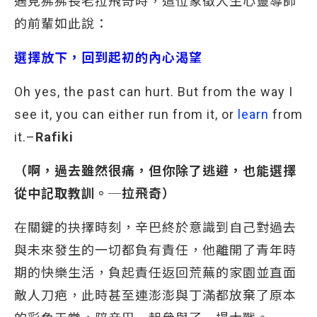
遇見狒狒長老拉飛奇時，這位象徵人生心靈導師
的前輩如此說：
選擇放下，回到起初的內心渴望
Oh yes, the past can hurt. But from the way I
see it, you can either run from it, or
learn
from
it.–
Rafiki
（啊，過去雖然很痛，但你除了逃避，也能選擇
從中記取教訓。─拉飛奇）
在關鍵的抉擇時刻，辛巴終於意識到自己對過去
與未來發生的一切都負有責任，他離開了青年時
期的快樂生活，負起責任返回荒蕪的家園並直面
敵人刀疤，此時甚至連澎澎與丁滿都放棄了原本