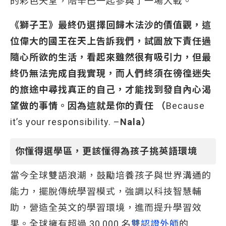
的彩色天堂，陪辛巴一起參與了一場大戰。
《獅子王》最終仍選擇回歸木法沙的價值觀，這
位偉大的國王在天上告訴我們，試圖放下責任過
隨心所欲的生活，看起來雖然很有吸引力，但最
終仍無法完成自我實現，而人們終須在徬徨迷失
的旅途中尋找真正的自己，才能找到發自內心渴
望做的事情。因為這就是你的責任 （
Because
it’s your responsibility. –
Nala）
你懂得選學區，更該懂得為孩子挑英語環境
當今全球雙語浪潮，鼓勵培養孩子與世界溝通的
能力，擺脫傳統學習模式，強調以科技智慧輔
助，營造全英文的學習環境，進而提升學習效
果。全球擁有超過 30,000 名
雙認證外師
的