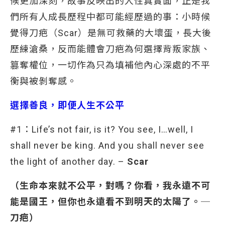
候更加深刻，故事反映出的人性真實面，正是我
們所有人成長歷程中都可能經歷過的事：小時候
覺得刀疤（Scar）是無可救藥的大壞蛋，長大後
歷練滄桑，反而能體會刀疤為何選擇背叛家族、
篡奪權位，一切作為只為填補他內心深處的不平
衡與被剝奪感。
選擇善良，即便人生不公平
#1：Life’s not fair, is it? You see, I…well, I
shall never be king. And you shall never see
the light of another day. –
Scar
（
生命本來就不公平，對嗎？你看，我永遠不可
能是國王，但你也永遠看不到明天的太陽了。─
刀疤）