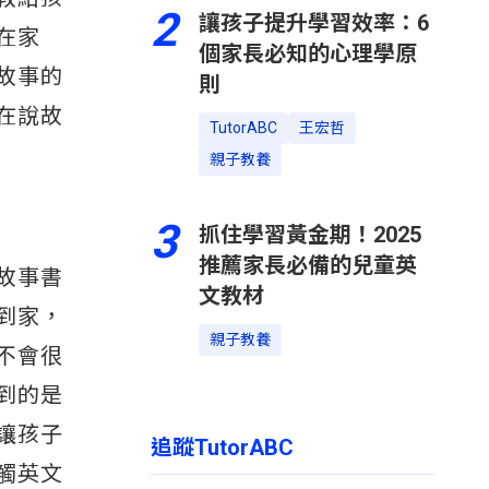
2
讓孩子提升學習效率：6
在家
個家長必知的心理學原
故事的
則
在說故
TutorABC
王宏哲
親子教養
3
抓住學習黃金期！2025
推薦家長必備的兒童英
故事書
文教材
到家，
親子教養
不會很
到的是
讓孩子
追蹤TutorABC
觸英文