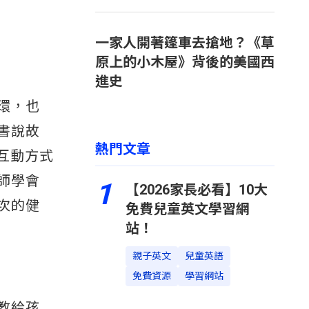
一家人開著篷車去搶地？《草
原上的小木屋》背後的美國西
進史
環，也
書說故
熱門文章
互動方式
師學會
1
【2026家長必看】10大
每次的健
免費兒童英文學習網
站！
親子英文
兒童英語
免費資源
學習網站
教給孩