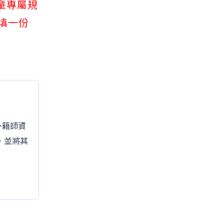
兒童專屬規
填一份
的外籍師資
，並將其