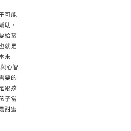
子可能
輔助，
要給孩
也就是
本來
齡與心智
需要的
是跟孩
孩子當
最甜蜜