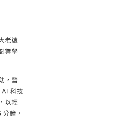
大老遠
影響學
助，營
 AI 科技
，以輕
 分鐘，