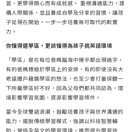
習、更學得開心而有成就感。 重視溝通能力，建
構人際關係，並且養成自學及分享的習慣，讓孩
子從現在開始，一步一步培養無可取代的軟實
力。
你懂得選學區，更該懂得為孩子挑英語環境
「學區」是在每位爸媽腦海中幾乎都出現過字，
有的爸媽積極於學區上的安排，有的即便沒有大
老遠遷戶籍選學區的想法，也至少會打量探聽一
下所屬學區好不好，因為父母們都共同認為，環
境影響學習氛圍、資源影響學習條件。
當今全球雙語浪潮，鼓勵培養孩子與世界溝通的
能力，擺脫傳統學習模式，強調以科技智慧輔
助，營造全英文的學習環境，進而提升學習效