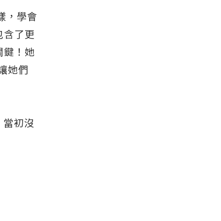
一樣，學會
包含了更
關鍵！她
讓她們
。當初沒