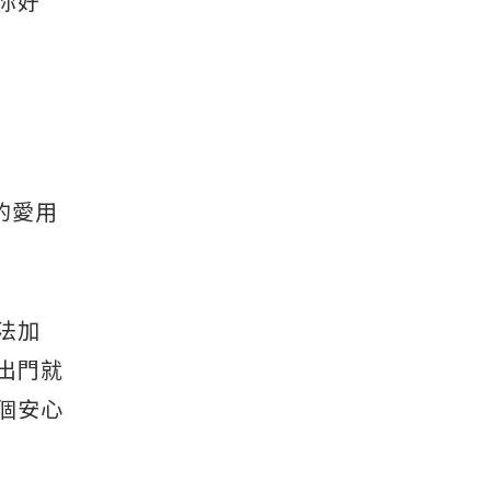
你好
的愛用
法加
出門就
個安心