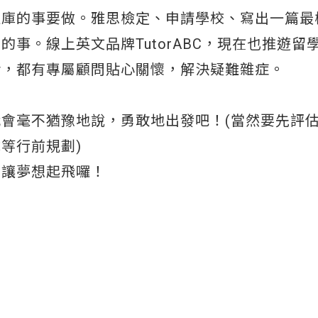
拉庫的事要做。雅思檢定、申請學校、寫出一篇最
事。線上英文品牌TutorABC，現在也推遊留
活，都有專屬顧問貼心關懷，解決疑難雜症。
會毫不猶豫地說，勇敢地出發吧！(當然要先評
等行前規劃)
，讓夢想起飛囉！