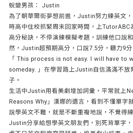
蛻變男孩： Justin
為了朝華爾街夢想前進，Justin努力練英
時高中住校抓緊周末回家時間，上TutorA
高分秘訣，不停演練模擬考題，訓練他口說
然，Justin超預期高分，口說7.5分，聽力9
「 This process is not easy. I will have to w
someday. 」在學習路上Justin自信
子。
生活中Justin用看美劇增加詞彙，平常就上N
Reasons Why」漢娜的遺言，看到不懂單
說學英文不難，就是不斷重複地說，不覺得
Justin分享給想學英文朋友們，別死背單