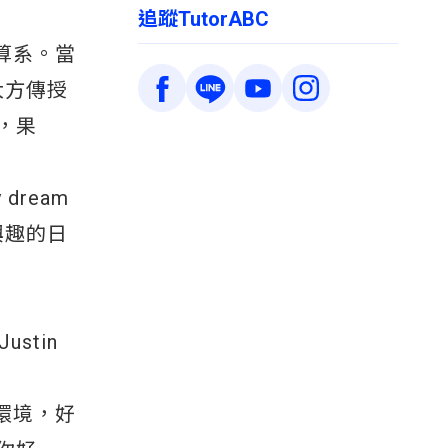
追蹤TutorABC
算系。當
大方傳授
，果
my dream
興趣的日
3
stin
環境，好