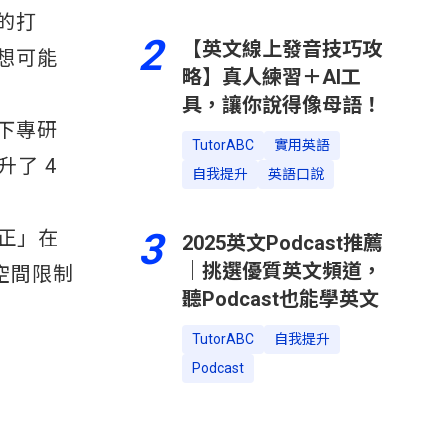
的打
2
【英文線上發音技巧攻
想可能
略】真人練習＋AI工
具，讓你說得像母語！
下專研
TutorABC
實用英語
升了 4
自我提升
英語口說
3
糾正」在
2025英文Podcast推薦
｜挑選優質英文頻道，
空間限制
聽Podcast也能學英文
TutorABC
自我提升
Podcast