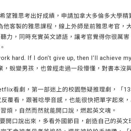
文，希望雅思考出好成績，申請加拿大多倫多大學精
BC為他客製的雅思課程，線上外師是前雅思考官，
和聽力，同時充實英文諺語，讓考官覺得你很厲害
分。
ork hard. If I don’t give up, then I’ll achieve 
滿滿不放棄，蛻變男孩，也曾經走過一段懵懂，對書本沒
etflix看劇，第一部迷上的校園懸疑推理劇，「1
字就反覆看，跟著唸學音感，也能很快把單字起來，Ju
練習煩，自然而然就能開口說，燃起英文魂。
字，要開口說出來，多看外國節目，創造自己的英文