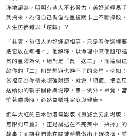
滿地認為，明明有些人不必努力，美好就輕易手
到擒來，為何自己偏偏在重複關卡上不斷摔跤，
人生彷彿難以「逆轉」？
「其實，每個人的好運都相等，只是看你選擇要
把它放在哪裡。」他解釋，以命理中某個超帶福
氣的星曜為例，絕對是『買一送二』，而這個送
給你的『二』則是想避也避不了的衰星。例如：
當福星為你帶來超強財運，就會「順便」把衰星
送給你的親子關係與健康，無一例外。畢竟，當
忙著賺錢時，必然會犧牲家庭與健康。
近年大紅的日本動漫電影版《鬼滅之刃劇場版：
無限列車篇》，正是講述在不完美中「抉擇」的
故事；而讓我們能在關鍵時機做出正確抉擇，並