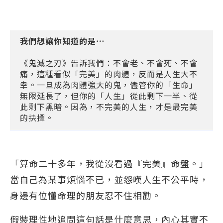
我們想讓你知道的是⋯
《鬼滅之刃》告訴我們：不會老、不會死、不會
痛，這種看似「完美」的肉體，反而是人生大不
幸。一旦成為肉體強大的鬼，儘管你的「生命」
無限延長了，但你的「人生」從此剩下一半、從
此剩下黑暗。因為，不完美的人生，才是最完美
的抉擇。
「算命二十多年，我從沒看過『完美』命盤。」
當自己為某事煩惱不已，並怨嘆人生不公平時，
身邊有位懂命理的朋友忍不住相勸。
假裝理性地追問這句話是什麼意思，內心其實不