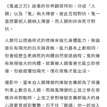
《鬼滅之刃》故事的世界觀很特別，分成「人
類」以及「鬼」兩大陣營，彼此互相對抗。鬼一
直想要把人類納入陣營，而人類則拚命死守對
抗。
人類可以透過術式的修煉來強化身體能力，無論
是在有陽光的白天與夜晚，能力基本上都相同，
但會經歷生老病死的肉體自然衰退過程；鬼則擁
有無限強大的肉體，就算被人類傷害也能立即修
復，但極度懼怕陽光，僅在夜晚才能出沒。
電影中，當來自人類陣營的煉獄杏壽郎為了保護
列車上數百名人類，而與鬼陣營的上弦之參在夜
晚拚命對戰時，上弦之參對煉獄杏壽郎強大的身
心理素質感到驚艷，忍不住「邀請」他一起加入