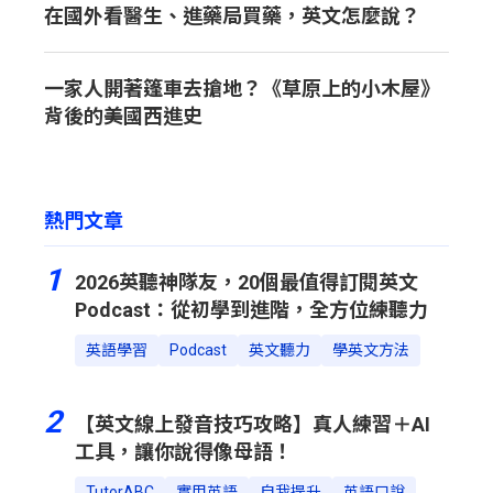
在國外看醫生、進藥局買藥，英文怎麼說？
一家人開著篷車去搶地？《草原上的小木屋》
背後的美國西進史
熱門文章
1
2026英聽神隊友，20個最值得訂閱英文
Podcast：從初學到進階，全方位練聽力
英語學習
Podcast
英文聽力
學英文方法
2
【英文線上發音技巧攻略】真人練習＋AI
工具，讓你說得像母語！
TutorABC
實用英語
自我提升
英語口說