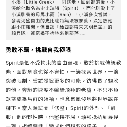
小溪（Little Creek）一同逃走，回到部落後，小
溪給他取名為史比瑞特（Spirit），而他則愛上了
小溪馴養的母馬小雨（Rain）。小溪多次嘗試，
發現渴望自由的史比瑞特無法被豢養，決定放他
跟小雨離開。但自認「給西部帶來文明建設」的
騎兵隊，卻窮追不捨地來到部落……
勇敢不羈，挑戰自我極限
Spirit是個不受拘束的自由靈魂，敢於挑戰傳統教
條、面對危險也從不害怕，一邊探索世界，一邊
突破限制、嘗試發掘更多的可能。彷彿長了翅膀
的他，奔馳的速度不輸給飛翔的老鷹，不只不負
眾望成為馬群的領袖，也意氣風發地將世界踩在
腳下。當人類試圖「修整」Spirit的外型、「馴
服」他的野性時，他堅持不屈，頑強抵抗到最後
一刻，拒絕聽話「變成他們想要的樣子」。