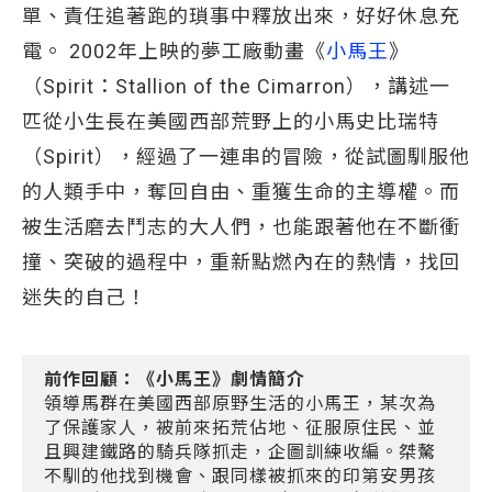
單、責任追著跑的瑣事中釋放出來，好好休息充
電。 2002年上映的夢工廠動畫《
小馬王
》
（Spirit：Stallion of the Cimarron），講述一
匹從小生長在美國西部荒野上的小馬史比瑞特
（Spirit），經過了一連串的冒險，從試圖馴服他
的人類手中，奪回自由、重獲生命的主導權。而
被生活磨去鬥志的大人們，也能跟著他在不斷衝
撞、突破的過程中，重新點燃內在的熱情，找回
迷失的自己！
前作回顧：《小馬王》劇情簡介
領導馬群在美國西部原野生活的小馬王，某次為
了保護家人，被前來拓荒佔地、征服原住民、並
且興建鐵路的騎兵隊抓走，企圖訓練收編。桀驁
不馴的他找到機會、跟同樣被抓來的印第安男孩