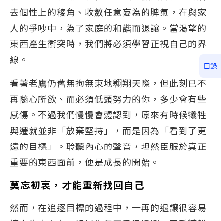
去個性上的稜角、收斂任意妄為的脾氣，在與家
人的爭吵中，為了家庭的和諧而退讓。當渴望的
東西產生衝突時，我們將必須學習正視自己的界
線。
目錄
看著老鷹仍舊無拘無束地翱翔天際，但此刻已不
再隨心所欲、而必須低頭努力的你，多少會有些
感傷。不過我們慢慢會體認到，原來有時候犧牲
與遷就並非「放棄堅持」，而是因為「看到了更
遠的目標」。聆聽內心的聲音，坦然臣服於真正
重要的東西面前，便是成長的開始。
莫忘初衷，才能重新找回自己
然而，在追逐目標的過程中，一再的退讓很容易