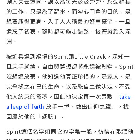
讓人失去方向。誤以為每天汲汲營營、忍受糟糕
的工作，只是為了薪水，而勾心鬥角的目的，是
想要爬得更高、入手人人稱羨的好車豪宅。一旦
遺忘了初衷，隨時都可能走錯路、接著就跌入深
淵。
被追兵逼到絕境的Spirit跟Little Creek，深知一
旦束手就擒，自由與夢想都將永遠被剝奪。Spirit
沒想過放棄，他知道他真正珍惜的，是家人、是
完全操之在己的生命、以及能自主做決定、不受
他人約束的靈魂。因此他決定再一次勇敢「
take 
a leap of faith
放手一搏、做出信仰之躍」，找
回屬於他的「翅膀」。
Spirit這個名字如同它的字義一般，彷彿在歌頌他