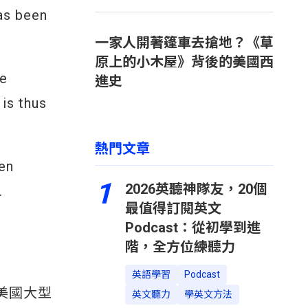
has been
一家人開著篷車去搶地？《草
原上的小木屋》背後的美國西
he
進史
is thus
熱門文章
en
1
2026英聽神隊友，20個
.
最值得訂閱英文
Podcast：從初學到進
階，全方位練聽力
英語學習
Podcast
為美國大型
英文聽力
學英文方法