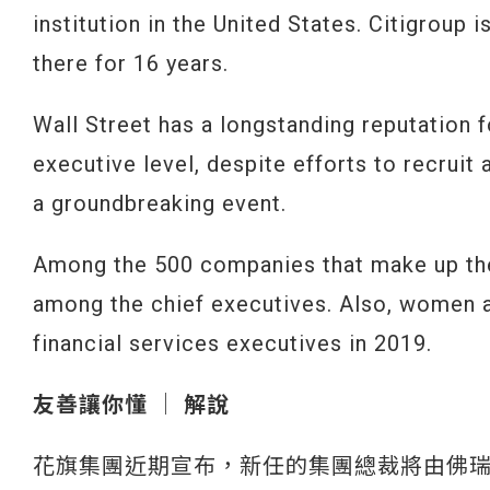
institution in the United States. Citigroup 
there for 16 years.
Wall Street has a longstanding reputation 
executive level, despite efforts to recrui
a groundbreaking event.
Among the 500 companies that make up the
among the chief executives. Also, women ac
financial services executives in 2019.
友善讓你懂 │ 解說
花旗集團近期宣布，新任的集團總裁將由佛瑞塞 (