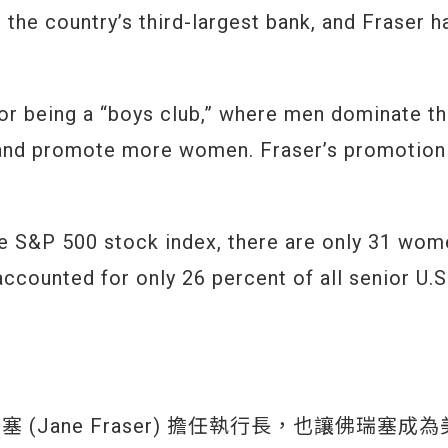
is the country’s third-largest bank, and Fraser 
for being a “boys club,” where men dominate t
t and promote more women. Fraser’s promotion 
 S&P 500 stock index, there are only 31 wom
counted for only 26 percent of all senior U.S
Jane Fraser) 擔任執行長，也讓佛瑞塞成