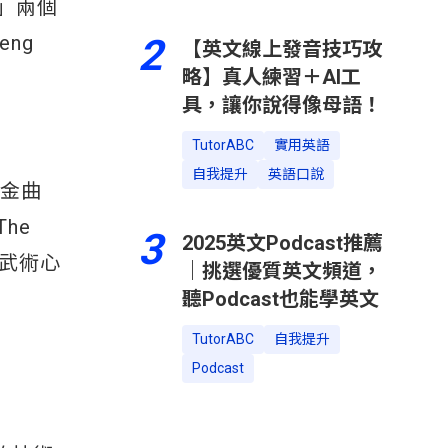
」兩個
ng
2
【英文線上發音技巧攻
略】真人練習＋AI工
具，讓你說得像母語！
TutorABC
實用英語
自我提升
英語口說
代金曲
The
3
2025英文Podcast推薦
的武術心
｜挑選優質英文頻道，
聽Podcast也能學英文
TutorABC
自我提升
Podcast