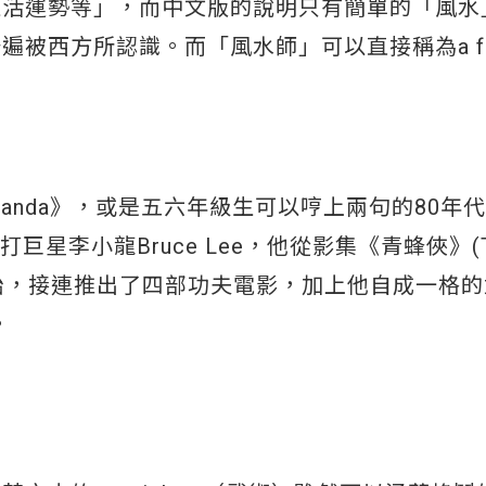
生活運勢等」，而中文版的說明只有簡單的「風水
被西方所認識。而「風水師」可以直接稱為a fe
 Panda》，或是五六年級生可以哼上兩句的80年
的武打巨星李小龍Bruce Lee，他從影集《青蜂俠》(
)一角走紅開始，接連推出了四部功夫電影，加上他自成一格
。