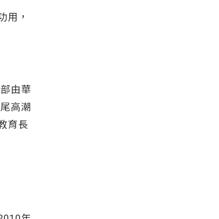
的功用，
首部由華
結尾高潮
教育長
010年