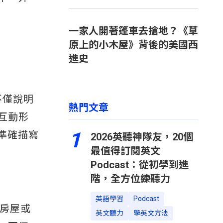
一家人開著篷車去搶地？《草
原上的小木屋》背後的美國西
進史
」不僅說明
熱門文章
互動形
1
準確描寫
2026英聽神隊友，20個
最值得訂閱英文
Podcast：從初學到進
階，全方位練聽力
英語學習
Podcast
造房屋或
英文聽力
學英文方法