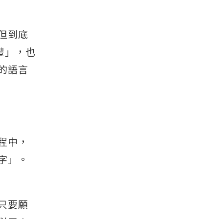
，但到底
豐」，也
詞的語言
程中，
字」。
只要願