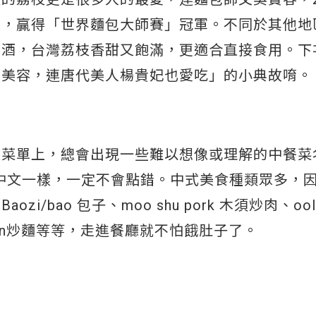
」，贏得「世界麵包大師賽」冠軍。不同於其他地
調酒，台灣荔枝香甜又飽滿，更適合直接食用。下
養顏美容，連唐代美人楊貴妃也愛吃」的小典故唷。
文菜單上，總會出現一些難以想像或理解的中餐菜
來跟中文一樣，一定不會點錯。中式美食種類眾多，
bao 包子、moo shu pork 木須炒肉、ool
 mein炒麵等等，走進餐廳就不怕餓肚子了。