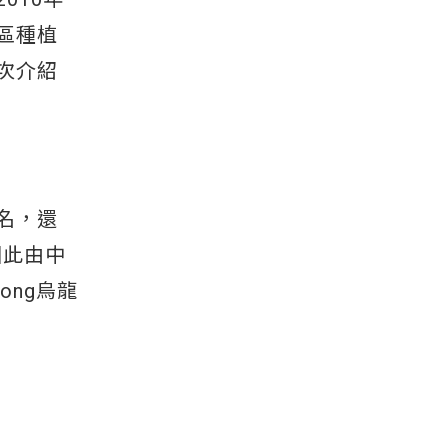
區種植
次介紹
名，還
因此由中
ong烏龍