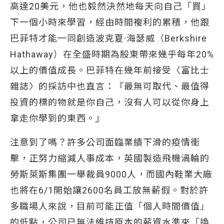
高達20美元，他也毅然決然地每天向自己「買」
下一個小時來學習，經由時間複利的累積，他跟
巴菲特才能一同創造波克夏·海瑟威（Berkshire
Hathaway）在全盛時期為股東帶來幾乎每年20%
以上的價值成長。巴菲特在幾年前接受〈富比士
雜誌〉的採訪中也直言：『最無可取代、最值得
投資的標的物就是你自己，沒有人可以從你身上
拿走你學到的東西。』
注意到了嗎？許多公司面臨業績下滑的疫情衝
擊，正努力縮減人事成本，英國製造飛機渦輪的
勞斯萊斯集團一舉裁員9000人，而國內鞋業大廠
也將在6/1開始讓2600名員工放無薪假。對於許
多職場人來說，目前可能正值「個人時間價值」
的低點，公司已無法維持原本的薪資水準來「換