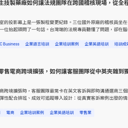
生技製藥廠如何讓法規團隊在跨國稽核現場，從全
都是真實對話十二個月後
室的投影幕上是一張製程變更紀錄。三位國外原廠的稽核員坐在
一位抬起頭問了一句話。台灣端的法規專員聽懂了問題，卻在腦
轉頭看向坐在旁邊的翻譯。「那三秒鐘，對方就知道回答的人不
廠的品質暨法規處副總後來這樣描述當天的場景。稽核現場最怕
C Business
企業語言培訓
企業培訓案例
企業英語培訓
培訓成
點客戶是台灣中型生技製藥廠，主要痛點是跨國稽核與原廠技術
4 位法規、品保與研發人員參與，出席率維持在九成以上CEFR B
13 位，18 位至少晉級一級稽核前置會議需要翻譯支援的比例從全
零售電商跨境擴張，如何讓客服團隊從中英夾雜到
問題的平均時間，從三個
商跨境擴張時，客服團隊最常卡在英文客訴與即時溝通選商三個
彈性配合排班、成效可追蹤導入設計：從真實客訴案例出發的情
習成果：客服團隊獨立處理海外客訴，不再依賴翻譯軟體與少數同事
，可以下載《企業語言培訓趨勢報告》，裡面有各產業的培訓重
商
電商
企業培訓案例
企業英語培訓
零售業
局建議，能直接套用到自己的規劃裡。客服部的線上系統跳出一封來
延誤的抱怨，語氣不算客氣。值班的客服專員盯著螢幕愣了幾秒