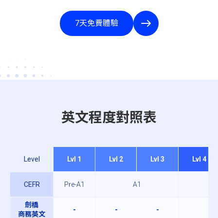
7天免費體驗
英文程度對照表
Level
Lvl 1
Lvl 2
Lvl 3
Lvl 4
CEFR
Pre-A1
A1
劍橋
-
-
-
初
商務英文