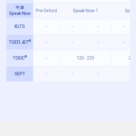
牛津
Pre-Oxford
Speak Now 1
Spea
Speak Now
IELTS
-
-
-
-
®
TOEFL iBT
-
-
-
-
®
TOEIC
-
120 - 225
225
GEPT
-
-
-