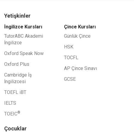
Yetişkinler
İngilizce Kursları
Çince Kursları
TutorABC Akademi
Günlük Çince
İngilizce
HSK
Oxford Speak Now
TOCFL
Oxford Plus
AP Çince Sınavı
Cambridge İş
GCSE
İngilizcesi
TOEFL iBT
IELTS
®
TOEIC
Çocuklar