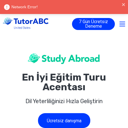
Language |
Türkçe
Giriş
Network Error!
7 Gün Ücretsiz
Deneme
United States
En İyi Eğitim Turu
Acentası
Dil Yeterliliğinizi Hızla Geliştirin
Ücretsiz danışma