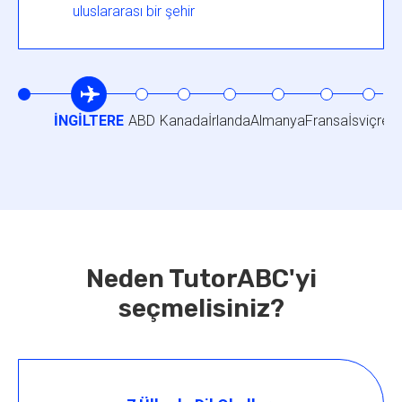
uluslararası bir şehir
İNGİLTERE
ABD
Kanada
İrlanda
Almanya
Fransa
İsviçre
Neden TutorABC'yi
seçmelisiniz?