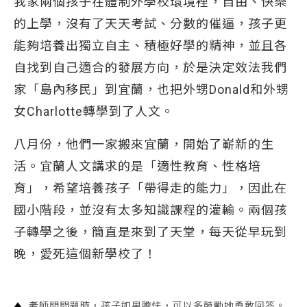
我家兩個孩子在體制外學校環境裡，自由、快樂
的上學，沒有了天天考試、分數的催逼，孩子更
能夠培養出獨立自主、積極好學的精神，並且各
自找到自己適合的發展方向，於是決定效法我們
家「島內移民」到宜蘭，也把外甥Donald和外甥
女Charlotte轉學到了人文。
八月份，他們一家搬來宜蘭，開始了嶄新的生
活。宜蘭人文講求的是「適性教育、性格培
育」，希望培養孩子「帶得走的能力」，因此在
國小階段，並沒有太多知識課程的灌輸。兩個孩
子轉學之後，簡直是來到了天堂，每天從早玩到
晚，愛死這個新學校了！
老師問問題時，孩子如果膽怯，可以多鼓勵她勇敢回答。