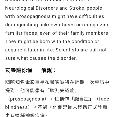
Neurological Disorders and Stroke, people
with prosopagnosia might have difficulties
distinguishing unknown faces or recognizing
familiar faces, even of their family members.
They might be born with the condition or
acquire it later in life. Scientists are still not
sure what causes the disorder.
友善讓你懂 │ 解說：
國際知名電影巨星布萊德彼特在近期一次專訪中
提到，他可能患有「臉孔失認症」
（prosopagnosia），也稱作「臉盲症」（face
blindness）。不過，他倒是從未經過正式診斷
患有這種神經疾病。