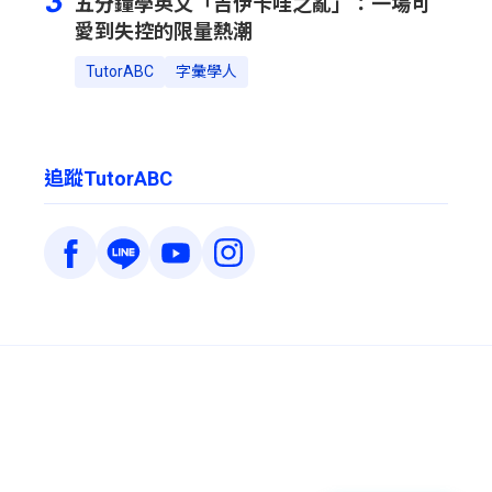
3
五分鐘學英文「吉伊卡哇之亂」：一場可
愛到失控的限量熱潮
TutorABC
字彙學人
追蹤TutorABC