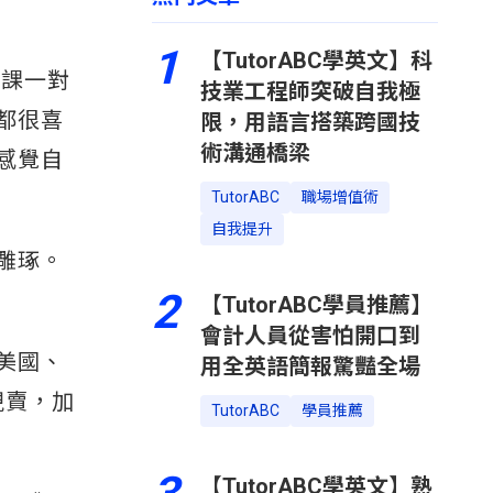
1
【TutorABC學英文】科
班課一對
技業工程師突破自我極
都很喜
限，用語言搭築跨國技
術溝通橋梁
感覺自
TutorABC
職場增值術
自我提升
雕琢。
2
【TutorABC學員推薦】
會計人員從害怕開口到
美國、
用全英語簡報驚豔全場
現賣，加
TutorABC
學員推薦
【TutorABC學英文】熟