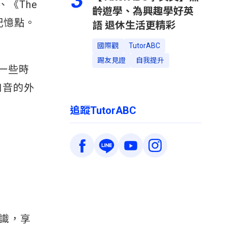
3
、《The
齡遊學、為興趣學好英
記憶點。
語 退休生活更精彩
國際觀
TutorABC
踢友見證
自我提升
一些時
口音的外
追蹤TutorABC
識，享