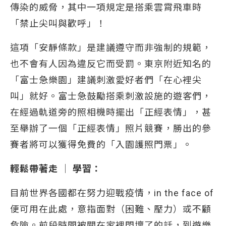
傳染的威脅，其中一項規定是搭乘雲霄飛車時
「禁止尖叫與歡呼」！
這項「安靜條款」是建議遵守而非強制的規範，
也不會有人因為違反它而受罰。東京附近知名的
「富士急樂園」建議刺激愛好者們「在心裡尖
叫」就好。富士急鼓勵搭乘刺激設施的遊客們，
在經過軌道旁的照相機時擺出「正經表情」，甚
至舉辦了一個「正經表情」照片競賽，勝出的參
賽者將可以獲得免費的「入園護照門票」。
輕鬆帶著走 │ 學習：
目前世界各國都在努力迎戰疫情，in the face of
便可用在此處，意指面對（困難、壓力）或不顧
危險。前段時間被關在家裡悶壞了的話，到遊樂