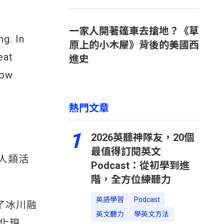
一家人開著篷車去搶地？《草
g. In
原上的小木屋》背後的美國西
eat
進史
now
熱門文章
1
2026英聽神隊友，20個
最值得訂閱英文
人類活
Podcast：從初學到進
階，全方位練聽力
英語學習
Podcast
了冰川融
英文聽力
學英文方法
化現