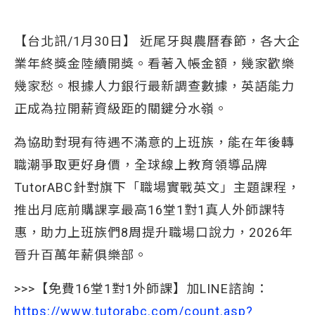
【台北訊/1月30日】 近尾牙與農曆春節，各大企
業年終獎金陸續開獎。看著入帳金額，幾家歡樂
幾家愁。根據人力銀行最新調查數據，英語能力
正成為拉開薪資級距的關鍵分水嶺。
為協助對現有待遇不滿意的上班族，能在年後轉
職潮爭取更好身價，全球線上教育領導品牌
TutorABC針對旗下「職場實戰英文」主題課程，
推出月底前購課享最高16堂1對1真人外師課特
惠，助力上班族們8周提升職場口說力，2026年
晉升百萬年薪俱樂部。
>>>【免費16堂1對1外師課】加LINE諮詢：
https://www.tutorabc.com/count.asp?