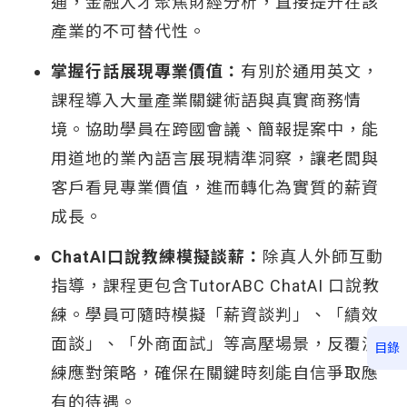
通，金融人才聚焦財經分析，直接提升在該
產業的不可替代性。
掌握行話展現專業價值：
有別於通用英文，
課程導入大量產業關鍵術語與真實商務情
境。協助學員在跨國會議、簡報提案中，能
用道地的業內語言展現精準洞察，讓老闆與
客戶看見專業價值，進而轉化為實質的薪資
成長。
ChatAI口說教練模擬談薪：
除真人外師互動
指導，課程更包含TutorABC ChatAI 口說教
練。學員可隨時模擬「薪資談判」、「績效
面談」、「外商面試」等高壓場景，反覆演
目錄
練應對策略，確保在關鍵時刻能自信爭取應
有的待遇。