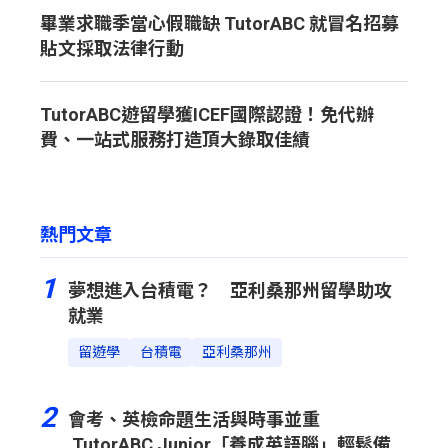
畢業求職季當心假職缺 TutorABC 就冒名招募
貼文採取法律行動
TutorABC遊留學獲ICEF國際認證！免代辦
費、一站式服務打造頂大錄取佳績
熱門文章
1
夢想進入台積電？ 亞利桑那州留學助攻
就業
留遊學
台積電
亞利桑那州
2
會考、英檢命題生活與時事並重
TutorABC Junior「養成英語腦」輕鬆備