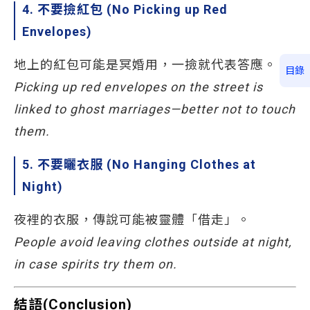
4. 不要撿紅包 (No Picking up Red
Envelopes)
地上的紅包可能是冥婚用，一撿就代表答應。
目錄
Picking up red envelopes on the street is
linked to ghost marriages—better not to touch
them.
5. 不要曬衣服 (No Hanging Clothes at
Night)
夜裡的衣服，傳說可能被靈體「借走」。
People avoid leaving clothes outside at night,
in case spirits try them on.
結語(Conclusion)