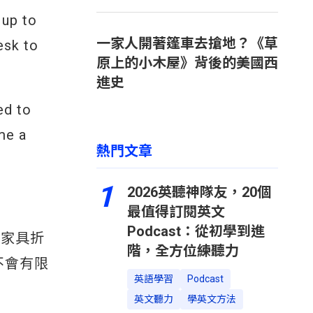
 up to
一家人開著篷車去搶地？《草
esk to
原上的小木屋》背後的美國西
進史
ed to
ome a
熱門文章
1
2026英聽神隊友，20個
最值得訂閱英文
Podcast：從初學到進
舊家具折
階，全方位練聽力
不會有限
英語學習
Podcast
英文聽力
學英文方法