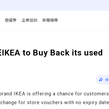
遊留學
企業培訓
新聞報導
to Buy Back its used
分
brand IKEA is offering a chance for customers
xchange for store vouchers with no expiry date