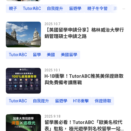
...
親子
TutorABC
自我提升
留遊學
親子冬令營
澳洲名校
2025.10.7
【英國留學申請分享】格林威治大學行
銷管理碩士申請之路
TutorABC
留學
美國
美國留學
2025.10.1
H-1B衝擊！TutorABC推英美保證錄取
與免費備考課應戰
TutorABC
自我提升
留遊學
H1B衝擊
保證錄取
2025.9.18
留學展必看！TutorABC「歐美名校代
表」駐點， 極光遊學到名校留學一站包