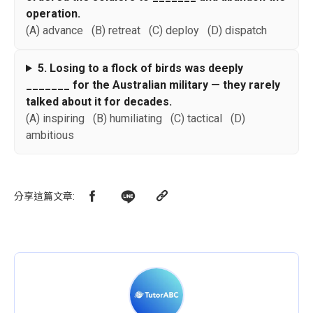
operation.
(A) advance (B) retreat (C) deploy (D) dispatch
5. Losing to a flock of birds was deeply
_______ for the Australian military — they rarely
talked about it for decades.
(A) inspiring (B) humiliating (C) tactical (D)
ambitious
分享這篇文章
: