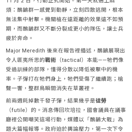
11 月 2 日，行動正式開始。第一天就遇上麻
煩：鴯鶓群一感覺到動靜，立刻四散逃開，根本
無法集中射擊。機關槍在遠距離的效果遠不如預
期，而鴯鶓群又不斷分裂成更小的隊伍，讓士兵
疲於奔命。
Major Meredith 後來在報告裡描述，鴯鶓展現出
令人匪夷所思的
戰術
（tactical）本能——牠們像
受過訓練的部隊，懂得分散以降低被擊中的機
率。子彈打在牠們身上，牠們受傷了繼續跑；槍
聲一響，整群鳥瞬間消失在草叢裡。
前兩週耗掉數千發子彈，結果幾乎是
徒勞
（futile）的。消息傳回坎培拉，國會議員在議事
廳裡公開嘲笑這場行動，媒體以「鴯鶓大戰」為
題大篇幅報導。政府迫於輿論壓力，第一次下令