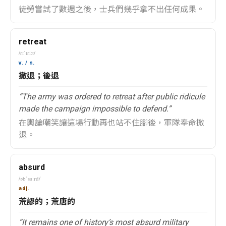
徒勞嘗試了數週之後，士兵們幾乎拿不出任何成果。
retreat
/rɪˈtriːt/
v. / n.
撤退；後退
“The army was ordered to retreat after public ridicule
made the campaign impossible to defend.”
在輿論嘲笑讓這場行動再也站不住腳後，軍隊奉命撤
退。
absurd
/əbˈsɜːrd/
adj.
荒謬的；荒唐的
“It remains one of history’s most absurd military