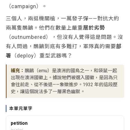
（campaign）。
三個人，兩挺機關槍，一萬發子彈——對抗大約
兩萬隻鴯鶓。他們在數量上嚴重
居於劣勢
（outnumbered），但沒有人覺得這是問題。沒
有人問過，鴯鶓到底有多難打，軍隊真的需要
部
署
（deploy）重型武器嗎？
補充：
鴯鶓（emu）是澳洲的國鳥之一，和袋鼠一起
出現在澳洲國徽上。據說牠們被選入國徽，是因為只
會往前走、從不後退——象徵進步。1932 年的這段歷
史，讓這個說法多了一層黑色幽默。
本單元單字
petition
/pəˈtɪʃən/