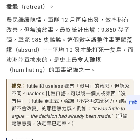
撤退
（retreat）。
農民繼續陳情，軍隊 12 月再度出發，效率稍有
改善，但無濟於事。最終統計出爐：9,860 發子
彈，擊斃 986 隻鴯鶓。這個數字讓整件事更顯
荒
謬
（absurd）——平均 10 發才能打死一隻鳥，而
澳洲陸軍換來的，是史上最
令人難堪
（humiliating）的軍事記錄之一。
補充：
futile 和 useless 都有「沒用」的意思，但語感
不同。useless 比較口語，可以說一個人或東西「沒
有用」；futile 更正式，強調「不管再怎麼努力，結果
目錄
都不會改變」的那種無力感。例如：
“It was futile to
argue — the decision had already been made.”
（爭論
毫無意義，決定早已定案。）