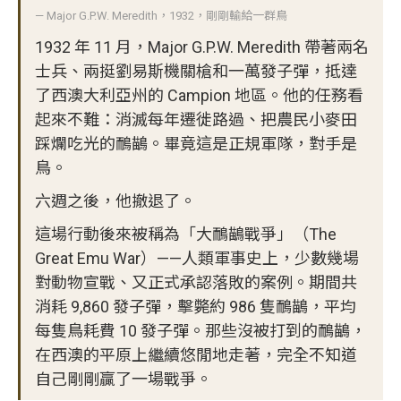
— Major G.P.W. Meredith，1932，剛剛輸給一群鳥
1932 年 11 月，Major G.P.W. Meredith 帶著兩名
士兵、兩挺劉易斯機關槍和一萬發子彈，抵達
了西澳大利亞州的 Campion 地區。他的任務看
起來不難：消滅每年遷徙路過、把農民小麥田
踩爛吃光的鴯鶓。畢竟這是正規軍隊，對手是
鳥。
六週之後，他撤退了。
這場行動後來被稱為「大鴯鶓戰爭」（The
Great Emu War）——人類軍事史上，少數幾場
對動物宣戰、又正式承認落敗的案例。期間共
消耗 9,860 發子彈，擊斃約 986 隻鴯鶓，平均
每隻鳥耗費 10 發子彈。那些沒被打到的鴯鶓，
在西澳的平原上繼續悠閒地走著，完全不知道
自己剛剛贏了一場戰爭。