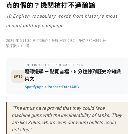
真的假的？機關槍打不過鴯鶓
10 English vocabulary words from history’s most
absurd military campaign
2026 年 5 月 30 日
閱讀約 5 分鐘
程度：B2｜多益 785–899 分
單字數：10 個
ENGLISH SHOTS PODCAST EP.16
邊聽邊學 — 點開音檔，5 分鐘練到歷史冷知識
EP16
英文
Spotify
Apple Podcast
TutorABC
“The emus have proved that they could face
machine guns with the invulnerability of tanks. They
are like Zulus, whom even dum-dum bullets could
not stop.”