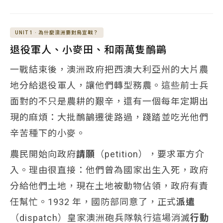
UNIT 1 · 為什麼澳洲要對鳥宣戰？
退役軍人、小麥田、和兩萬隻鴯鶓
一戰結束後，澳洲政府把西澳大利亞州的大片農
地分給退役軍人，讓他們轉型務農。這些前士兵
面對的不只是農耕的艱辛，還有一個每年定期出
現的麻煩：大批鴯鶓遷徙路過，踐踏並吃光他們
辛苦種下的小麥。
農民開始向政府
請願
（petition），要求軍方介
入。理由很直接：他們曾為國家出生入死，政府
分給他們土地，現在土地被動物佔領，政府有責
任幫忙。1932 年，國防部同意了，正式
派遣
（dispatch）皇家澳洲砲兵隊執行這場消滅
行動