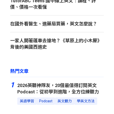
TutorABC Teens 國中線上英文｜課程、評
價、價格一次看懂
在國外看醫生、進藥局買藥，英文怎麼說？
一家人開著篷車去搶地？《草原上的小木屋》
背後的美國西進史
熱門文章
1
2026英聽神隊友，20個最值得訂閱英文
Podcast：從初學到進階，全方位練聽力
英語學習
Podcast
英文聽力
學英文方法