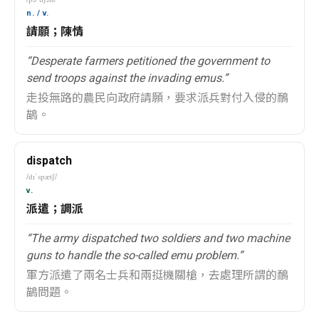
n. / v.
請願；陳情
“Desperate farmers petitioned the government to
send troops against the invading emus.”
走投無路的農民向政府請願，要求派兵對付入侵的鴯
鶓。
dispatch
/dɪˈspætʃ/
v.
派遣；調派
“The army dispatched two soldiers and two machine
guns to handle the so-called emu problem.”
軍方派遣了兩名士兵和兩挺機關槍，去處理所謂的鴯
鶓問題。