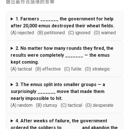
選出最符合語境的答案
1. Farmers _______ the government for help
after 20,000 emus destroyed their wheat fields.
(A) rejected (B) petitioned (C) ignored (D) warned
2. No matter how many rounds they fired, the
results were completely _______ — the emus
kept coming.
(A) tactical (B) effective (C) futile (D) strategic
3. The emus split into smaller groups — a
surprisingly _______ move that made them
nearly impossible to hit.
(A) random (B) clumsy (C) tactical (D) desperate
4. After weeks of failure, the government
ordered the soldiers to _______ and abandon the