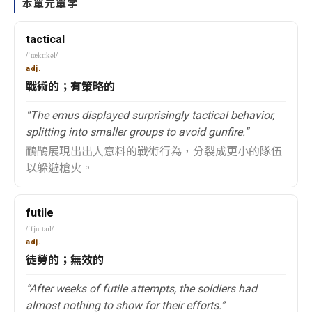
本單元單字
tactical
/ˈtæktɪkəl/
adj.
戰術的；有策略的
“The emus displayed surprisingly tactical behavior,
splitting into smaller groups to avoid gunfire.”
鴯鶓展現出出人意料的戰術行為，分裂成更小的隊伍
以躲避槍火。
futile
/ˈfjuːtaɪl/
adj.
徒勞的；無效的
“After weeks of futile attempts, the soldiers had
almost nothing to show for their efforts.”