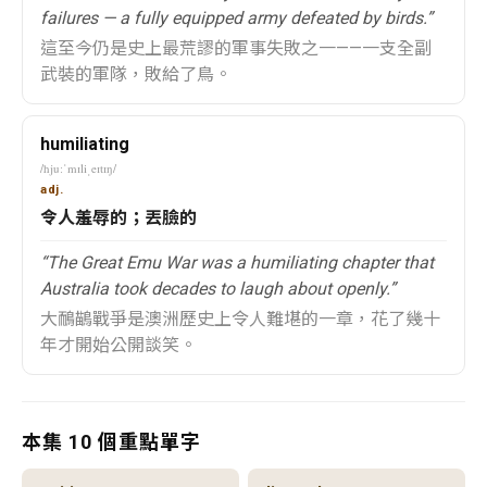
failures — a fully equipped army defeated by birds.”
這至今仍是史上最荒謬的軍事失敗之一——一支全副
武裝的軍隊，敗給了鳥。
humiliating
/hjuːˈmɪliˌeɪtɪŋ/
adj.
令人羞辱的；丟臉的
“The Great Emu War was a humiliating chapter that
Australia took decades to laugh about openly.”
大鴯鶓戰爭是澳洲歷史上令人難堪的一章，花了幾十
年才開始公開談笑。
本集 10 個重點單字