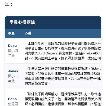
享：
學員心得摘錄
學員
心得
「上課半年內，閱讀能力已經追平美國同齡英語水平。
Dudu
用平台自主研發的教材，後來認真研究了很多原版教材
國小四
別喜歡Oxford Discover這套教材。重點在TutorABC 
年級
到，不像有些線上平台，好老師永遠額滿，或只出現在
「牛津大學出版社研發的這套教材很有系統。讓Jonas
Jonas
下學習。我很喜歡牛津每一個Unit都有課前影片預習，
國小三
周兩堂課的安排也是兼具質量，Jonas完全是在一個沒
年級
的無痛學習英文。」
「訓練孩子閱讀理解力、邏輯思維與專注力，取代過往填
Bobo
得更敢開口說英文了。他一開始還不太習慣用英文構建
幼兒園
課，必須得說，也慢慢習慣，越來越積極開口。現在我