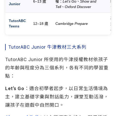
6–13 歲
權：
Let’s Go
、
Show and
教
Junior
Tell
、
Oxford Discover
台灣
專
TutorABC
12–18 歲
Cambridge
Prepare
大
Teens
單
TutorABC Junior 牛津教材三大系列
TutorABC Junior 所使用的牛津授權教材依孩子
的年齡與程度分為三個系列，各有不同的學習重
點：
Let’s Go
：適合初學者起步，以日常生活情境為
主，建立基礎字彙與對話能力，課堂互動活潑，
讓孩子在遊戲中自然開口。