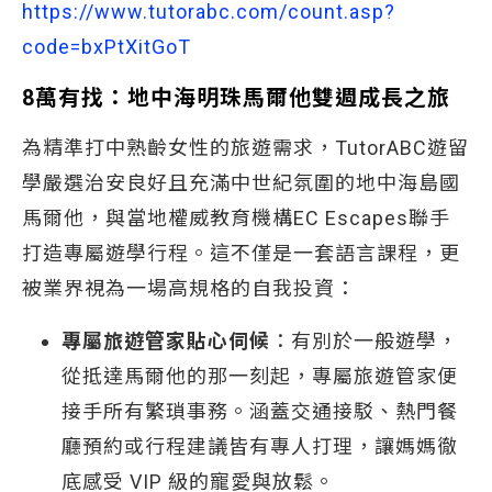
https://www.tutorabc.com/count.asp?
code=bxPtXitGoT
8萬有找：地中海明珠馬爾他雙週成長之旅
為精準打中熟齡女性的旅遊需求，TutorABC遊留
學嚴選治安良好且充滿中世紀氛圍的地中海島國
馬爾他，與當地權威教育機構EC Escapes聯手
打造專屬遊學行程。這不僅是一套語言課程，更
被業界視為一場高規格的自我投資：
專屬旅遊管家貼心伺候
：有別於一般遊學，
從抵達馬爾他的那一刻起，專屬旅遊管家便
接手所有繁瑣事務。涵蓋交通接駁、熱門餐
廳預約或行程建議皆有專人打理，讓媽媽徹
底感受 VIP 級的寵愛與放鬆。