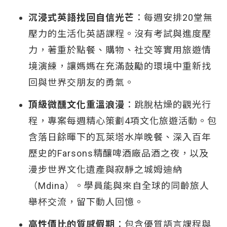
沉浸式英語找回自信光芒
：每週安排20堂無
壓力的生活化英語課程。沒有考試與進度壓
力，著重於點餐、購物、社交等實用旅遊情
境演練，讓媽媽在充滿鼓勵的環境中重新找
回與世界交朋友的勇氣。
頂級微醺文化重溫浪漫
：跳脫枯燥的觀光行
程，專案每週精心策劃4項文化旅遊活動。包
含落日餘暉下的瓦萊塔水岸晚餐、深入百年
歷史的Farsons精釀啤酒廠品酒之夜，以及
漫步世界文化遺產與寂靜之城姆迪納
（Mdina）。學員能與來自全球的同齡旅人
舉杯交流，留下動人回憶。
高性價比的質感假期
：包含優質語言課程與