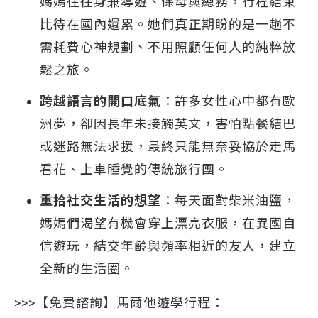
媽媽往往身兼導遊、保母與總務，行程結束
比待在國內還累。她們真正期盼的是一趟不
需耗費心神規劃、不用照顧任何人的純粹放
鬆之旅。
跨越語言的開口底氣
：許多女性心中都有歐
洲夢，卻因長年未接觸英文，害怕點餐結巴
或迷路無法求援，最終只能無奈妥協於走馬
看花、上車睡覺的傳統旅行團。
重拾社交生活的想望
：每天面對柴米油鹽，
媽媽們渴望有機會穿上漂亮衣服，在異國自
信遊玩，結交年齡與頻率相近的友人，建立
全新的生活圈。
>>>【免費諮詢】馬爾他遊學行程：