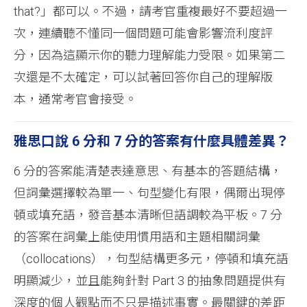
that?」都可以。不過，請考官重複最好不要超過一
次，連續聽不懂同一個問題可能會影響流利度評
分，因為這顯示你的聽力理解能力受限。如果第二
次還是不太確定，可以試著回答你自己的理解版
本，通常考官會接受。
雅思口說 6 分和 7 分的答案有什麼具體差異？
6 分的答案能清楚表達意思、有基本的答題結構，
但詞彙選擇較為單一、句型變化有限，偶爾出現停
頓或填充語，發音基本清晰但語調較為平板。7 分
的答案在詞彙上能使用慣用語和主題相關詞彙
（collocations），句型結構更多元，停頓和填充語
明顯減少，並且能夠針對 Part 3 的抽象問題提供有
深度的個人觀點而不只是描述事實。最關鍵的差距