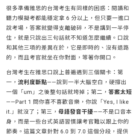
很多準備雅思的台灣考生有同樣的困惑：閱讀和
聽力模擬考都能穩定拿 6 分以上，但只要一進口
說考場，答案就變得支離破碎，不是講到一半停
住，就是只說出三句話就不知道怎麼繼續。口說
和其他三項的差異在於，它是即時的、沒有退路
的，而且考官就坐在你對面，等著你開口。
台灣考生在雅思口說上普遍遇到三個關卡：第
一，
流利度斷點
——說到一半大腦空白，硬撐出
一個「um」之後整句話就垮掉；第二，
答案太短
——Part 1 問你喜不喜歡音樂，你說「Yes, I like
it.」就沒了；第三，
母語發音干擾
——不是口音本
身，而是一些台式英語習慣讓考官難以跟上你的
節奏。這篇文章針對 6.0 到 7.0 這個分段，提供