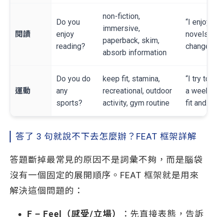
non-fiction,
Do you
“I enjoy 
immersive,
閱讀
enjoy
novels. A
paperback, skim,
reading?
changed 
absorb information
Do you do
keep fit, stamina,
“I try to 
運動
any
recreational, outdoor
a week. I
sports?
activity, gym routine
fit and…”
答了 3 句就說不下去怎麼辦？FEAT 框架詳解
答題斷掉最常見的原因不是詞彙不夠，而是腦袋
沒有一個固定的展開順序。FEAT 框架就是用來
解決這個問題的：
F – Feel（感受/立場）
：先直接表態，告訴