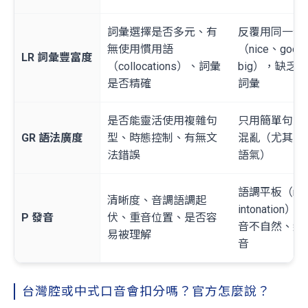
詞彙選擇是否多元、有
反覆用同一個
無使用慣用語
（nice、goo
LR 詞彙豐富度
（collocations）、詞彙
big），缺乏
是否精確
詞彙
是否能靈活使用複雜句
只用簡單句、
GR 語法廣度
型、時態控制、有無文
混亂（尤其是
法錯誤
語氣）
語調平板（no
清晰度、音調語調起
intonation）
P 發音
伏、重音位置、是否容
音不自然、結
易被理解
音
台灣腔或中式口音會扣分嗎？官方怎麼說？