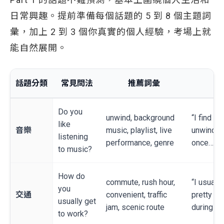
日常興趣。提前準備每個話題的 5 到 8 個主題詞
彙，加上 2 到 3 個你真實的個人經驗，考場上就
能自然展開。
話題分類
常見問法
推薦詞彙
Do you
unwind, background
“I find m
like
音樂
music, playlist, live
unwind a
listening
performance, genre
once…”
to music?
How do
commute, rush hour,
“I usually
you
交通
convenient, traffic
pretty co
usually get
jam, scenic route
during ru
to work?