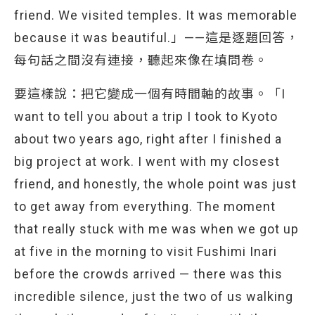
friend. We visited temples. It was memorable
because it was beautiful.」——這是逐題回答，
每句話之間沒有連接，聽起來像在填問卷。
要這樣說：把它變成一個有時間軸的故事。「I
want to tell you about a trip I took to Kyoto
about two years ago, right after I finished a
big project at work. I went with my closest
friend, and honestly, the whole point was just
to get away from everything. The moment
that really stuck with me was when we got up
at five in the morning to visit Fushimi Inari
before the crowds arrived — there was this
incredible silence, just the two of us walking