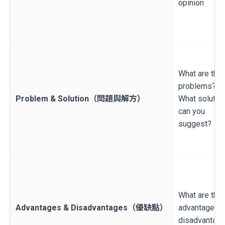
opinion
What are the
problems?
Problem & Solution（問題與解方）
What solutio
can you
suggest?
What are the
Advantages & Disadvantages（優缺點）
advantages 
disadvantag