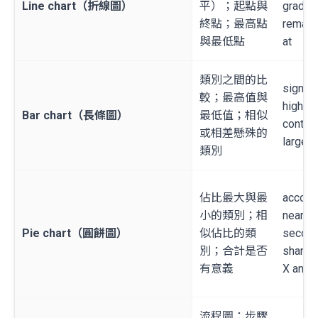
Line chart（折線圖）
平）；起點與
gradual
終點；最高點
remain
與最低點
at
類別之間的比
signifi
較；最高值與
higher 
Bar chart（長條圖）
最低值；相似
contras
或相差懸殊的
largest
類別
佔比最大與最
accoun
小的類別；相
nearly 
Pie chart（圓餅圖）
似佔比的類
second
別；合計是否
share 
有意義
X and 
流程圖：步驟