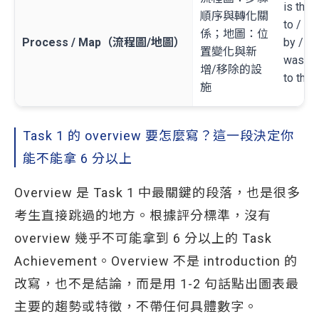
is then
順序與轉化關
to / w
係；地圖：位
Process / Map（流程圖/地圖）
by / a
置變化與新
was co
增/移除的設
to the 
施
Task 1 的 overview 要怎麼寫？這一段決定你
能不能拿 6 分以上
Overview 是 Task 1 中最關鍵的段落，也是很多
考生直接跳過的地方。根據評分標準，沒有
overview 幾乎不可能拿到 6 分以上的 Task
Achievement。Overview 不是 introduction 的
改寫，也不是結論，而是用 1-2 句話點出圖表最
主要的趨勢或特徵，不帶任何具體數字。