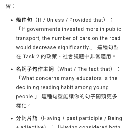
習：
條件句
（If / Unless / Provided that）：
「If governments invested more in public
transport, the number of cars on the road
would decrease significantly.」 這種句型
在 Task 2 的政策、社會議題中非常適用。
名詞子句作主詞
（What / The fact that）：
「What concerns many educators is the
declining reading habit among young
people.」 這種句型能讓你的句子開頭更多
樣化。
分詞片語
（Having + past participle / Being
+ adjective）：「Having considered both