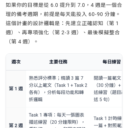
如果你的目標是從 6.0 提升到 7.0，4 週是一個合
理的備考週期，前提是每天能投入 60-90 分鐘。
這個計畫的設計邏輯是：先建立正確認知（第 1
週）、再專項強化（第 2-3 週）、最後模擬整合
（第 4 週）。
週次
主要任務
每日練習
熟悉評分標準；精讀 3 篇 7
閱讀一篇範文
分以上範文（Task 1 + Task 2
（30 分鐘）+ 改
第 1 週
各有），分析每段功能和轉
述練習（題目改
折邏輯
述 5 句）
Task 1 專項：每天一張圖表
Task 1 計時練習
描述練習（20 分鐘限時），
第 2 週
一篇 + 對照範文