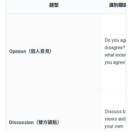
題型
識別關鍵
Do you agree
disagree? / 
Opinion（個人意見）
what extent 
you agree?
Discuss both
views and gi
Discussion（雙方觀點）
your own