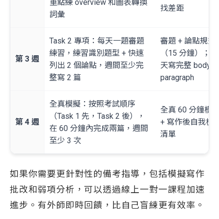
重點練 overview 和圖表轉換
找差距
詞彙
Task 2 專項：每天一題審題
審題 + 論點規劃
練習，練習識別題型 + 快速
（15 分鐘）；隔
第 3 週
列出 2 個論點，週間至少完
天寫完整 body
整寫 2 篇
paragraph
全真模擬：按照考試順序
全真 60 分鐘模
（Task 1 先，Task 2 後），
第 4 週
+ 寫作後自我檢
在 60 分鐘內完成兩篇，週間
清單
至少 3 次
如果你需要更針對性的備考指導，包括模擬寫作
批改和弱項分析，可以透過線上一對一課程加速
進步。有外師即時回饋，比自己盲練更有效率。