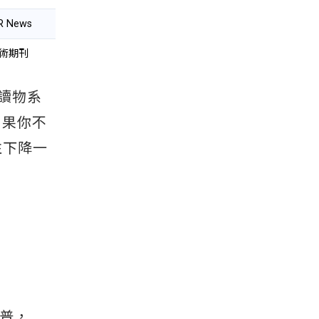
R News
學術期刊
分級讀物系
。如果你不
往下降一
普，