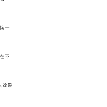
換一
在不
入效果