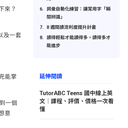
下來？
詞彙自動化練習：讓常用字「瞬
間辨識」
8 週閱讀流利度提升計畫
，以及一套
讀得輕鬆才能讀得多，讀得多才
能進步
延伸閱讀
完能掌
TutorABC Teens 國中線上英
文｜課程、評價、價格一次看
看到一個
懂
想意