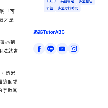
TOEIC
英語檢定
多益報名
多益
多益考試時間
你接觸「可
觸才是
追蹤TutorABC
反覆遇到
用法就會
萬字，透過
是這個領
的字數其