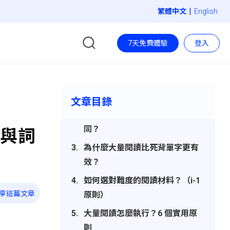
|
English
7天免費體驗
登入
「看得懂但讀起來好吃力」——這
是流利度問題，不是能力問題
文章目錄
Extensive Reading（ER）是什
麼？和一般閱讀練習有什麼不
同？
讀與詞
為什麼大量閱讀比死背單字更有
效？
如何選對難度的閱讀材料？（i-1
享這篇文章
原則）
大量閱讀怎麼執行？6 個實用原
則