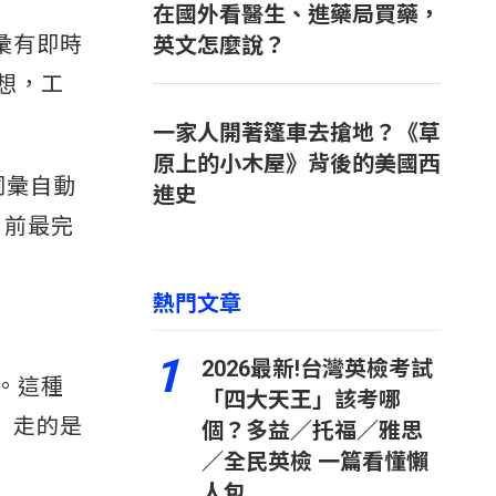
在國外看醫生、進藥局買藥，
詞彙有即時
英文怎麼說？
想，工
一家人開著篷車去搶地？《草
原上的小木屋》背後的美國西
詞彙自動
進史
目前最完
熱門文章
1
2026最新!台灣英檢考試
。這種
「四大天王」該考哪
讀）走的是
個？多益／托福／雅思
／全民英檢 一篇看懂懶
人包