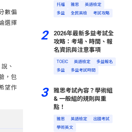
托福
雅思
英語檢定
分數偏
多益
全民英檢
考試攻略
論選擇
2
2026年最新多益考試全
攻略：考場、時間、報
名資訊與注意事項
TOEIC
英語檢定
多益報名
、說、
多益
多益考試時間
驗，包
希望作
3
雅思考試內容？學術組
& 一般組的規則與重
點！
雅思
英語檢定
出國考試
學術英文