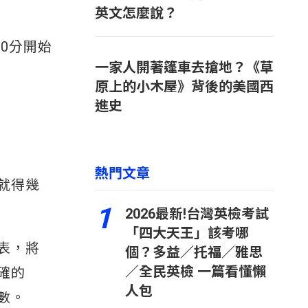
英文怎麼說？
0分開始
一家人開著篷車去搶地？《草
原上的小木屋》背後的美國西
進史
熱門文章
就得幾
1
2026最新!台灣英檢考試
「四大天王」該考哪
表，將
個？多益／托福／雅思
／全民英檢 一篇看懂懶
確的
人包
數。